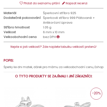
Přidat do seznamu přání
Napsat recenzi
Materiál
Šperkovní stříbro 925
Dodatečné pokovování
Šperkové stříbro 999 Plátované +
Antikorózní úprava
Stříbro hmotnost
1.05 g
Velikost
6 mm x 10 mm
Velkoobchodní cena
bez DPH
Nejste si jisti velikostí? Zde najdete tabulku velikostí prstenů!
POPIS:
Šperky ke dni matek, dárek pro mámu za velkoobchodní cenu, Eshop
O TYTO PRODUKTY SE ZAJÍMALI I JINÍ ZÁKAZNÍCI:
-20%