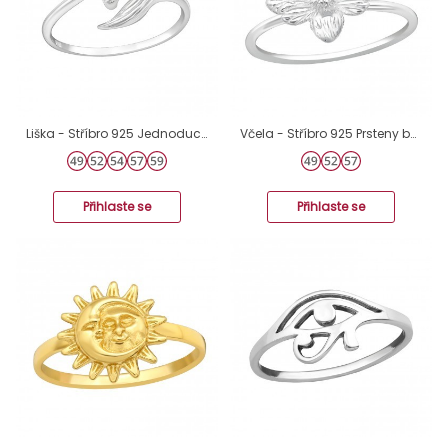
Liška - Stříbro 925 Jednoduché prsteny A4S20985
Včela - Stříbro 925 Prsteny bez kamenů A4S38411
Přihlaste se
Přihlaste se