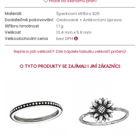
Přidat do seznamu přání
Materiál
Šperkovní stříbro 925
Dodatečné pokovování
Oxidované + Antikorózní úprava
Stříbro hmotnost
1.1 g
Velikost
13.4 mm x 5.6 mm
Velkoobchodní cena
bez DPH
Nejste si jisti velikostí? Zde najdete tabulku velikostí prstenů!
O TYTO PRODUKTY SE ZAJÍMALI I JINÍ ZÁKAZNÍCI: