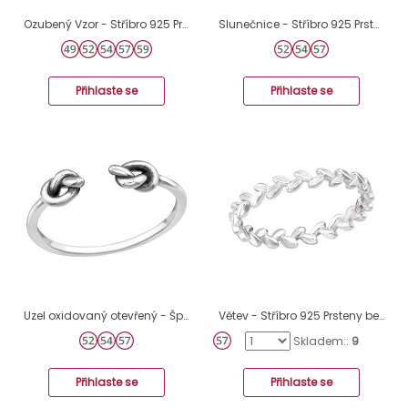
Ozubený Vzor - Stříbro 925 Prsteny bez kamenů A4S6489
Slunečnice - Stříbro 925 Prsteny bez kamenů A4S45235
Přihlaste se
Přihlaste se
Uzel oxidovaný otevřený - Šperkovní Stříbro 925 Prsteny Bez Kamenů A4S46473
Větev - Stříbro 925 Prsteny bez kamenů A4S37907
Skladem::
9
Přihlaste se
Přihlaste se