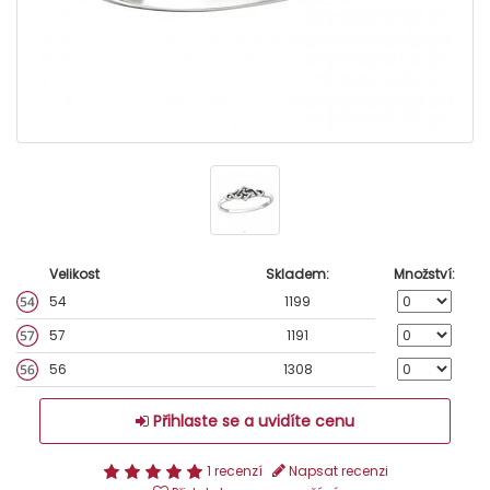
Velikost
Skladem:
Množství:
54
1199
57
1191
56
1308
Přihlaste se a uvidíte cenu
1 recenzí
Napsat recenzi