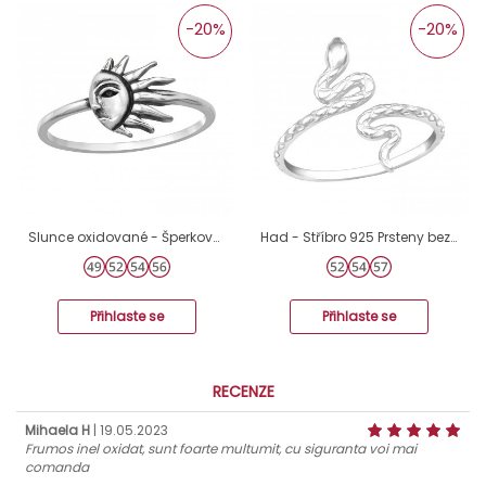
-20%
-20%
Slunce oxidované - Šperkovní Stříbro 925 Prsteny Bez Kamenů A4S46870
Had - Stříbro 925 Prsteny bez kamenů A4S40460
Přihlaste se
Přihlaste se
RECENZE
Mihaela H
| 19.05.2023
Frumos inel oxidat, sunt foarte multumit, cu siguranta voi mai
comanda