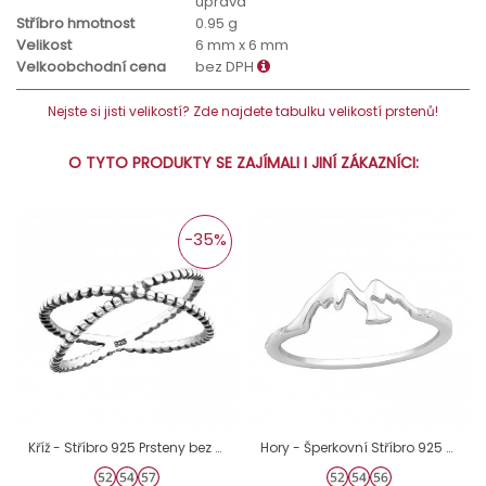
úprava
Stříbro hmotnost
0.95 g
Velikost
6 mm x 6 mm
Velkoobchodní cena
bez DPH
Nejste si jisti velikostí? Zde najdete tabulku velikostí prstenů!
O TYTO PRODUKTY SE ZAJÍMALI I JINÍ ZÁKAZNÍCI:
-35%
Kříž - Stříbro 925 Prsteny bez kamenů A4S27614
Hory - Šperkovní Stříbro 925 Prsteny Bez Kamenů A4S44011