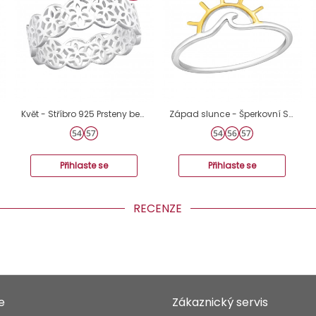
Květ - Stříbro 925 Prsteny bez kamenů A4S41397
Západ slunce - Šperkovní Stříbro 925 Prsteny Bez Kamenů A4S45195
Přihlaste se
Přihlaste se
RECENZE
e
Zákaznický servis