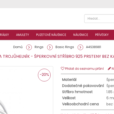
RÁLKY
AMULETY
PUZETOVÉ NÁUŠNICE
NÁUŠNICE
PŘÍVĚSKY
Domů
Rings
Basic Rings
A4S38981
 TROJŮHELNÍK - ŠPERKOVNÍ STŘÍBRO 925 PRSTENY BEZ
Přidat do seznamu přání
N
-20%
Materiál
Šper
Dodatečné pokovování
Šper
Stříbro hmotnost
1.85
Velikost
6 m
Velkoobchodní cena
bez