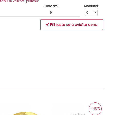
e tabulku velikostí prstenů!
Skladem:
Množství:
9
Přihlaste se a uvidíte cenu
-40%