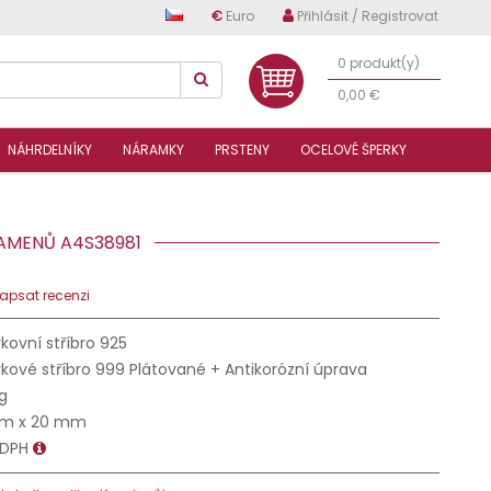
€
Euro
Přihlásit / Registrovat
0 produkt(y)
0,00 €
NÁHRDELNÍKY
NÁRAMKY
PRSTENY
OCELOVÉ ŠPERKY
 KAMENŮ A4S38981
apsat recenzi
kovní stříbro 925
kové stříbro 999 Plátované + Antikorózní úprava
 g
m x 20 mm
 DPH