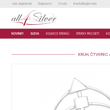
Jak objednat
Dopravní
O nás
Kontaktujte nás
NOVINKY
SLEVA
KOLEKCE ŠPERKŮ
ŠPERKY PRO DĚTI
KO
KRUH, ČTVEREC A