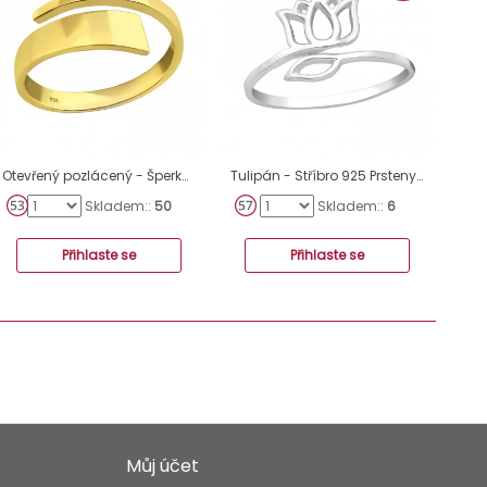
Otevřený pozlácený - Šperkovní Stříbro 925 Prsteny Bez Kamenů A4S40269
Tulipán - Stříbro 925 Prsteny bez kamenů A4S38956
Skladem::
50
Skladem::
6
Přihlaste se
Přihlaste se
Můj účet