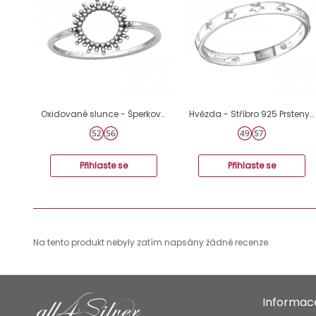
Oxidované slunce - Šperkovní Stříbro 925 Prsteny Bez Kamenů A4S45025
Hvězda - Stříbro 925 Prsteny bez kamenů A4S36531
Přihlaste se
Přihlaste se
Na tento produkt nebyly zatím napsány žádné recenze.
Informac