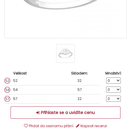
Velikost
Skladem:
Množství:
52
32
54
57
57
22
Přihlaste se a uvidíte cenu
Přidat do seznamu přání
Napsat recenzi