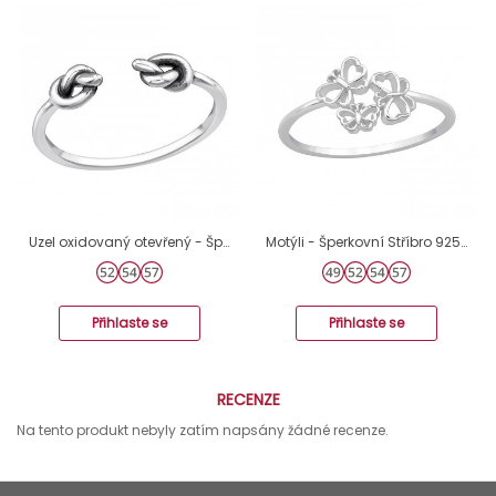
Uzel oxidovaný otevřený - Šperkovní Stříbro 925 Prsteny Bez Kamenů A4S46473
Motýli - Šperkovní Stříbro 925 Prsteny Bez Kamenů A4S48324
Přihlaste se
Přihlaste se
RECENZE
Na tento produkt nebyly zatím napsány žádné recenze.