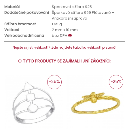
Materiál
Šperkovní stříbro 925
Dodatečné pokovování
Šperkové stříbro 999 Plátované +
Antikorózní úprava
Stříbro hmotnost
1.65 g
Velikost
2 mm x 10 mm
Velkoobchodní cena
bez DPH
Nejste si jisti velikostí? Zde najdete tabulku velikostí prstenů!
O TYTO PRODUKTY SE ZAJÍMALI I JINÍ ZÁKAZNÍCI:
-25%
-25%