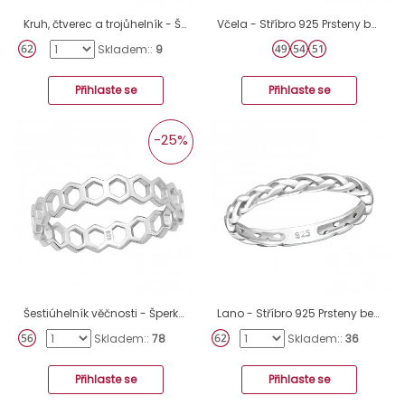
Kruh, čtverec a trojůhelník - Šperkovní Stříbro 925 Prsteny Bez Kamenů A4S38981
Včela - Stříbro 925 Prsteny bez kamenů A4S40074
Skladem::
9
Přihlaste se
Přihlaste se
-25%
Šestiúhelník věčnosti - Šperkovní Stříbro 925 Prsteny Bez Kamenů A4S46167
Lano - Stříbro 925 Prsteny bez kamenů A4S3922
Skladem::
78
Skladem::
36
Přihlaste se
Přihlaste se