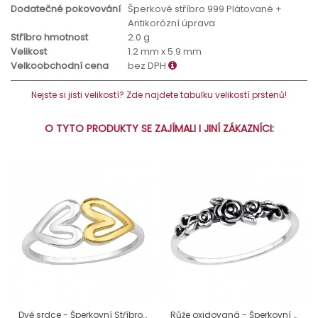
Dodatečné pokovování
Šperkové stříbro 999 Plátované +
Antikorózní úprava
Stříbro hmotnost
2.0 g
Velikost
1.2 mm x 5.9 mm
Velkoobchodní cena
bez DPH
Nejste si jisti velikostí? Zde najdete tabulku velikostí prstenů!
O TYTO PRODUKTY SE ZAJÍMALI I JINÍ ZÁKAZNÍCI:
Dvě srdce - Šperkovní Stříbro 925 Prsteny Bez Kamenů A4S48693
Růže oxidovaná - Šperkovní Stříbro 925 Prsteny Bez Kamenů A4S46761