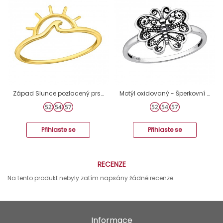
Západ Slunce pozlacený prsten - Šperkovní Stříbro 925 Prsteny Bez Kamenů A4S46390
Motýl oxidovaný - Šperkovní Stříbro 925 Prsteny Bez Kamenů A4S47623
Přihlaste se
Přihlaste se
RECENZE
Na tento produkt nebyly zatím napsány žádné recenze.
Informace