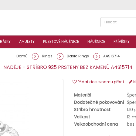
RÁLKY
AMULETY
PUZETOVÉ NÁUŠNICE
NÁUŠNICE
PŘÍVĚSKY
Domů
Rings
Basic Rings
A4S15714
NADĚJE - STŘÍBRO 925 PRSTENY BEZ KAMENŮ A4S1571
Přidat do seznamu přání
N
Materiál
Šper
Dodatečné pokovování
Šper
Stříbro hmotnost
1.10 
Velikost
13 
Velkoobchodní cena
bez