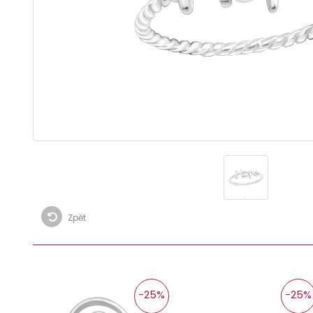
Zpět
-25%
-25%