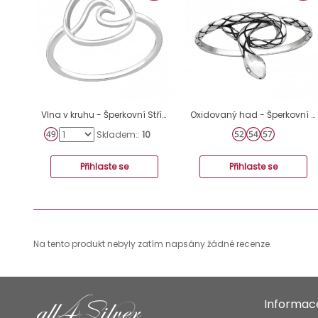
Vlna v kruhu - Šperkovní Stříbro 925 Prsteny Bez Kamenů A4S46767
Oxidovaný had - Šperkovní Stříbro 925 Prsteny Bez Kamenů A4S44130
Skladem::
10
Přihlaste se
Přihlaste se
Na tento produkt nebyly zatím napsány žádné recenze.
Informac