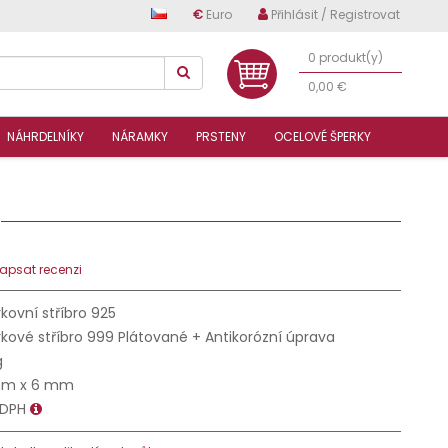
€
Euro
Přihlásit / Registrovat
0 produkt(y)
0,00 €
NÁHRDELNÍKY
NÁRAMKY
PRSTENY
OCELOVÉ ŠPERKY
4
apsat recenzi
kovní stříbro 925
kové stříbro 999 Plátované + Antikorózní úprava
g
mm x 6 mm
 DPH