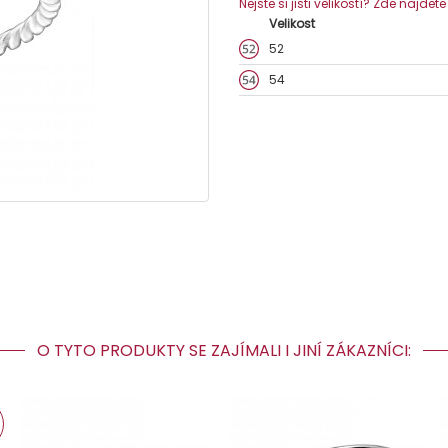
Nejste si jisti velikostí? Zde najdet
Velikost
52
54
O TYTO PRODUKTY SE ZAJÍMALI I JINÍ ZÁKAZNÍCI: