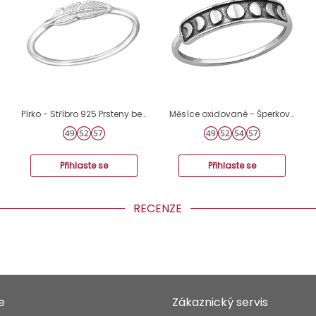
Pírko - Stříbro 925 Prsteny bez kamenů A4S38130
Měsíce oxidované - Šperkovní Stříbro 925 Prsteny Bez Kamenů A4S50006
Přihlaste se
Přihlaste se
RECENZE
e
Zákaznický servis