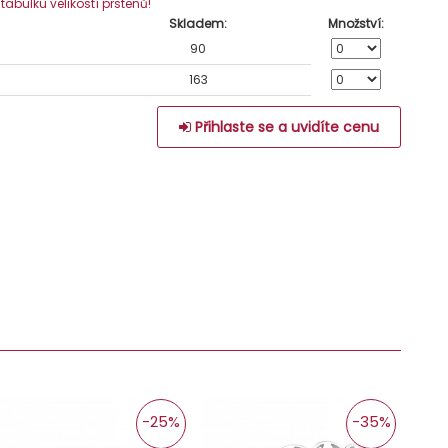
e tabulku velikostí prstenů!
Skladem:
Množství:
90
163
Přihlaste se a uvidíte cenu
-25%
-35%