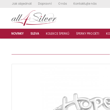
Jak objednat
Dopravní
O nás
Kontaktujte nás
NOVINKY
SLEVA
KOLEKCE ŠPERKŮ
ŠPERKY PRO DĚTI
KO