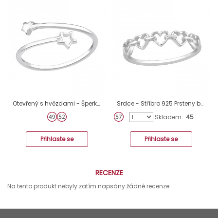
Otevřený s hvězdami - Šperkovní Stříbro 925 Prsteny Bez Kamenů A4S48644
Srdce - Stříbro 925 Prsteny bez kamenů A4S45951
Skladem::
45
Přihlaste se
Přihlaste se
RECENZE
Na tento produkt nebyly zatím napsány žádné recenze.