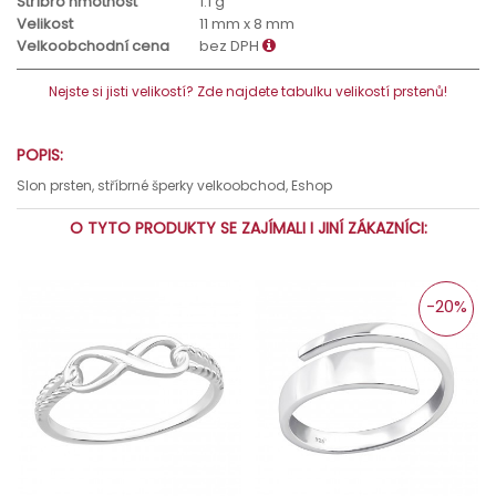
Stříbro hmotnost
1.1 g
Velikost
11 mm x 8 mm
Velkoobchodní cena
bez DPH
Nejste si jisti velikostí? Zde najdete tabulku velikostí prstenů!
POPIS:
Slon prsten, stříbrné šperky velkoobchod, Eshop
O TYTO PRODUKTY SE ZAJÍMALI I JINÍ ZÁKAZNÍCI:
-20%