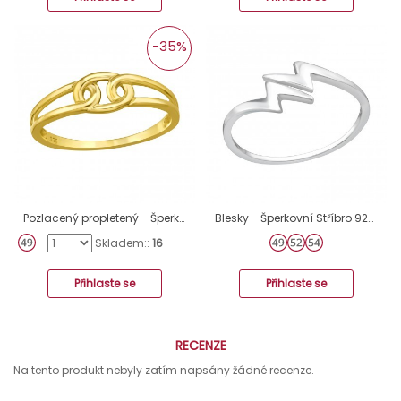
-35%
Pozlacený propletený - Šperkovní Stříbro 925 Prsteny Bez Kamenů A4S46867
Blesky - Šperkovní Stříbro 925 Prsteny Bez Kamenů A4S46765
Skladem::
16
Přihlaste se
Přihlaste se
RECENZE
Na tento produkt nebyly zatím napsány žádné recenze.