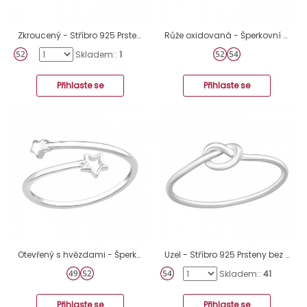
Zkroucený - Stříbro 925 Prsteny bez kamenů A4S41441
Růže oxidovaná - Šperkovní Stříbro 925 Prsteny Bez Kamenů A4S46761
Skladem::
1
Přihlaste se
Přihlaste se
Otevřený s hvězdami - Šperkovní Stříbro 925 Prsteny Bez Kamenů A4S48644
Uzel - Stříbro 925 Prsteny bez kamenů A4S42456
Skladem::
41
Přihlaste se
Přihlaste se