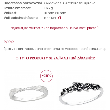
Dodatečné pokovování
Oxidované + Antikorózní úprava
Stříbro hmotnost
1.65 g
Velikost
18 mm x 8 mm
Velkoobchodní cena
bez DPH
Nejste si jisti velikostí? Zde najdete tabulku velikostí prstenů!
POPIS:
Šperky ke dni matek, dárek pro mámu za velkoobchodní cenu, Eshop
O TYTO PRODUKTY SE ZAJÍMALI I JINÍ ZÁKAZNÍCI:
-25%