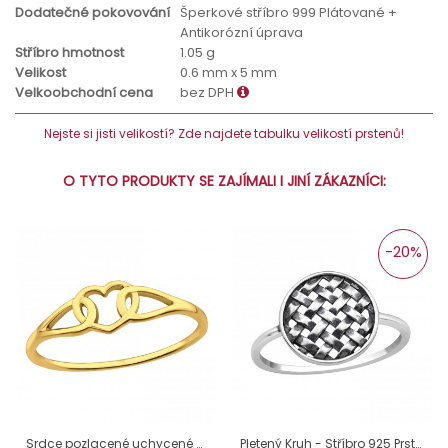
Dodatečné pokovování
Šperkové stříbro 999 Plátované +
Antikorózní úprava
Stříbro hmotnost
1.05 g
Velikost
0.6 mm x 5 mm
Velkoobchodní cena
bez DPH
Nejste si jisti velikostí? Zde najdete tabulku velikostí prstenů!
O TYTO PRODUKTY SE ZAJÍMALI I JINÍ ZÁKAZNÍCI:
-20%
Srdce pozlacené uchycené - Šperkovní Stříbro 925 Prsteny Bez Kamenů A4S46472
Pletený Kruh - Stříbro 925 Prsteny bez kamenů A4S47223