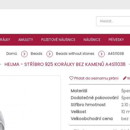
RÁLKY
AMULETY
PUZETOVÉ NÁUŠNICE
NÁUŠNICE
PŘÍVĚSKY
Domů
Beads
Beads without stones
A4S11038
HELMA - STŘÍBRO 925 KORÁLKY BEZ KAMENŮ A4S11038
Přidat do seznamu přání
N
Materiál
Šper
Dodatečné pokovování
Šper
Stříbro hmotnost
2.10
Velikost
10 
Velkoobchodní cena
bez