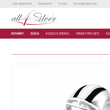
Jak objednat
Dopravní
O nás
Kontaktujte nás
NOVINKY
SLEVA
KOLEKCE ŠPERKŮ
ŠPERKY PRO DĚTI
KO