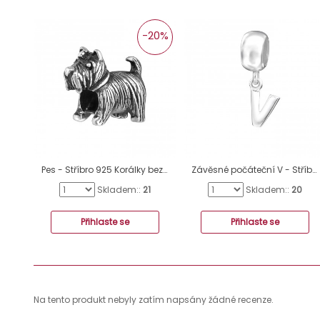
-20%
Pes - Stříbro 925 Korálky bez kamenů A4S16830
Závěsné počáteční V - Stříbro 925 Korálky bez kamenů A4S12080
Skladem::
21
Skladem::
20
Přihlaste se
Přihlaste se
Na tento produkt nebyly zatím napsány žádné recenze.