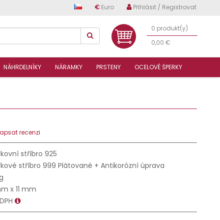
€
Euro
Přihlásit / Registrovat
0 produkt(y)
0,00 €
NÁHRDELNÍKY
NÁRAMKY
PRSTENY
OCELOVÉ ŠPERKY
apsat recenzi
kovní stříbro 925
kové stříbro 999 Plátované + Antikorózní úprava
 g
mm x 11 mm
 DPH