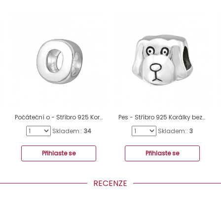
Počáteční o - Stříbro 925 Korálky bez kamenů A4S6528
Pes - Stříbro 925 Korálky bez kamenů A4S2876
Skladem::
34
Skladem::
3
Přihlaste se
Přihlaste se
RECENZE