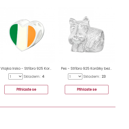
Vlajka Irsko - Stříbro 925 Korálky bez kamenů A4S22910
Pes - Stříbro 925 Korálky bez kamenů A4S22694
Skladem::
4
Skladem::
23
Přihlaste se
Přihlaste se