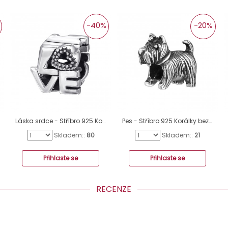
-40%
-20%
Láska srdce - Stříbro 925 Korálky bez kamenů A4S6017
Pes - Stříbro 925 Korálky bez kamenů A4S16830
Skladem::
80
Skladem::
21
Přihlaste se
Přihlaste se
RECENZE