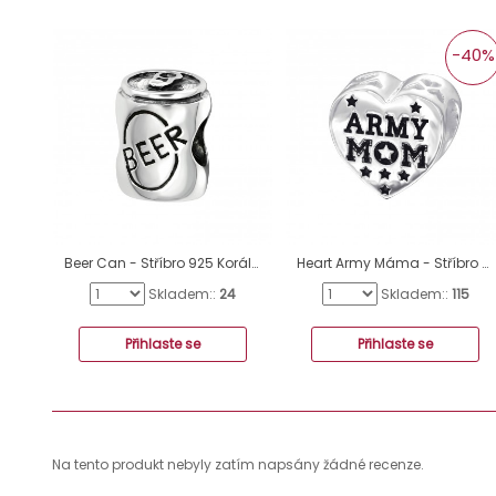
-40%
Beer Can - Stříbro 925 Korálky bez kamenů A4S2859
Heart Army Máma - Stříbro 925 Korálky bez kamenů A4S10310
Skladem::
24
Skladem::
115
Přihlaste se
Přihlaste se
Na tento produkt nebyly zatím napsány žádné recenze.