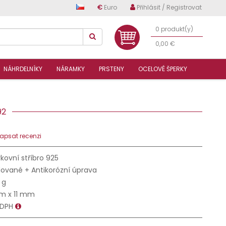
€
Euro
Přihlásit / Registrovat
0 produkt(y)
0,00 €
NÁHRDELNÍKY
NÁRAMKY
PRSTENY
OCELOVÉ ŠPERKY
792
apsat recenzi
kovní stříbro 925
ované + Antikorózní úprava
 g
mm x 11 mm
 DPH