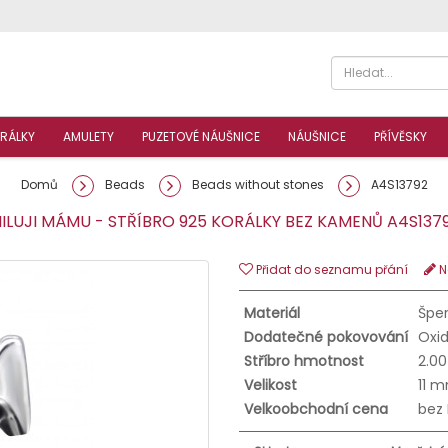
RÁLKY
AMULETY
PUZETOVÉ NÁUŠNICE
NÁUŠNICE
PŘÍVĚSKY
Domů
Beads
Beads without stones
A4S13792
LUJI MÁMU - STŘÍBRO 925 KORÁLKY BEZ KAMENŮ A4S13
Přidat do seznamu přání
N
Materiál
Šper
Dodatečné pokovování
Oxid
Stříbro hmotnost
2.00
Velikost
11 
Velkoobchodní cena
bez