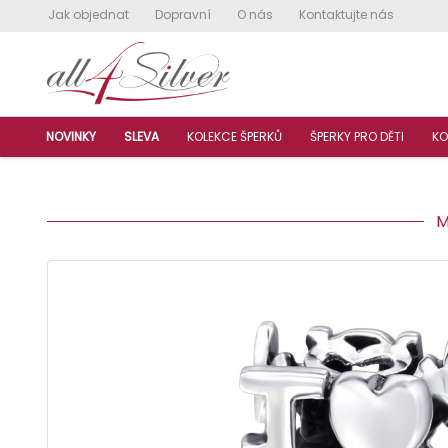
Jak objednat
Dopravní
O nás
Kontaktujte nás
NOVINKY
SLEVA
KOLEKCE ŠPERKŮ
ŠPERKY PRO DĚTI
KO
MI