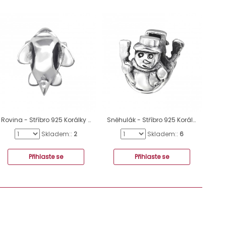
Rovina - Stříbro 925 Korálky bez kamenů A4S6015
Sněhulák - Stříbro 925 Korálky bez kamenů A4S2857
Skladem::
2
Skladem::
6
Přihlaste se
Přihlaste se