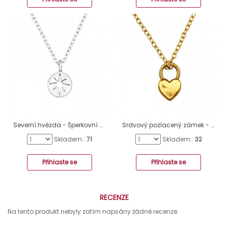
Severní hvězda - Šperkovní Stříbro 925 Náhrdelníky Bez Kamenů A4S49854
Srdvový pozlacený zámek - Šperkovní Stříbro 925 Náhrdelníky Bez Kamenů A4S49815
Skladem::
71
Skladem::
32
Přihlaste se
Přihlaste se
RECENZE
Na tento produkt nebyly zatím napsány žádné recenze.