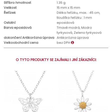
Stříbro hmotnost
1.35 g
Velikost
15 mm x 15 mm
Řetízek
Délka řetízku, max. : 45 cm,
tloušťka řetízku : 1 mm
Ostatní
epoxidová
Barva epoxidová
Tmavě modrá, Modro
tyrkysová, Zeleno tyrkysová
dokončení Antikorózna úprava
Antikorózna úprava
Velkoobchodní cena
bez DPH
O TYTO PRODUKTY SE ZAJÍMALI I JINÍ ZÁKAZNÍCI: