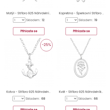
Motýl - Stříbro 925 Náhrdelníky bez kamenů A4S48661
Kopretina - Šperkovní Stříbro 925 Náhrdelníky Bez Kamenů A4S46484
Skladem::
12
Skladem::
19
Přihlaste se
Přihlaste se
-25%
Kotva - Stříbro 925 Náhrdelníky bez kamenů A4S43500
Květ - Stříbro 925 Náhrdelníky bez kamenů A4S40736
Skladem::
68
Skladem::
66
Přihlaste se
Přihlaste se