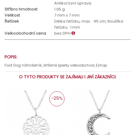
Antikorózní úprava
Stříbro hmotnost
1.05 g
Velikost
7 mm x 7 mm
Řetízek
Délka řetízku, max. : 45 cm, tloušťka
řetízku : 1 mm
Velkoobchodní cena
bez DPH
POPIS:
Foot Dog náhrdelník, stříbrné šperky velkoobchod, Eshop
O TYTO PRODUKTY SE ZAJÍMALI I JINÍ ZÁKAZNÍCI:
-25%