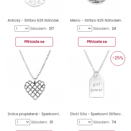
Antický - Stříbro 925 Náhrdelníky bez kamenů A4S41094
Měsíc - Stříbro 925 Náhrdelníky bez kamenů A4S39512
Skladem::
217
Skladem::
24
Přihlaste se
Přihlaste se
-25%
Srdce propletené - Šperkovní Stříbro 925 Náhrdelníky Bez Kamenů A4S49813
Dívčí Síla - Šperkovní Stříbro 925 Náhrdelníky Bez Kamenů A4S46716
Skladem::
31
Skladem::
74