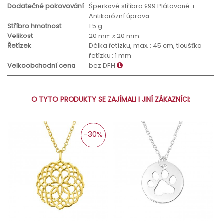
Dodatečné pokovování
Šperkové stříbro 999 Plátované +
Antikorózní úprava
Stříbro hmotnost
1.5 g
Velikost
20 mm x 20 mm
Řetízek
Délka řetízku, max. : 45 cm, tloušťka
řetízku : 1 mm
Velkoobchodní cena
bez DPH
O TYTO PRODUKTY SE ZAJÍMALI I JINÍ ZÁKAZNÍCI:
-30%