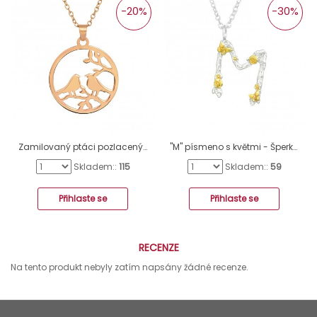
-20%
-30%
Zamilovaný ptáci pozlacený růžovým zlatem - Šperkovní Stříbro 925 Náhrdelníky Bez Kamenů A4S40941
"M" písmeno s květmi - Šperkovní Stříbro 925 Náhrdelníky Bez Kamenů A4S41008
Skladem::
115
Skladem::
59
Přihlaste se
Přihlaste se
RECENZE
Na tento produkt nebyly zatím napsány žádné recenze.