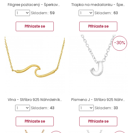
Filigree pozlacený - Šperkovní Stříbro 925 Náhrdelníky Bez Kamenů A4S46222
Tlapka na medailonku - Šperkovní Stříbro 925 Náhrdelníky Bez Kamenů A4S43930
Skladem::
59
Skladem::
63
Přihlaste se
Přihlaste se
-30%
Vlna - Stříbro 925 Náhrdelníky bez kamenů A4S47461
Písmeno J - Stříbro 925 Náhrdelníky bez kamenů A4S19956
Skladem::
43
Skladem::
33
Přihlaste se
Přihlaste se