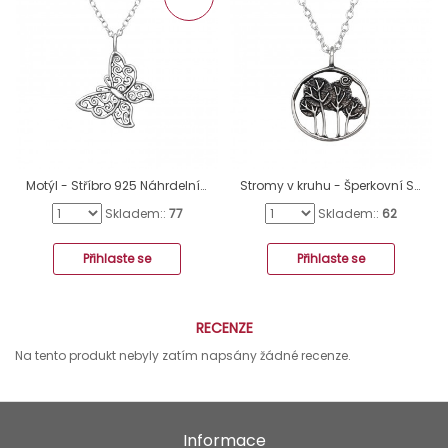
Motýl - Stříbro 925 Náhrdelníky bez kamenů A4S32234
Stromy v kruhu - Šperkovní Stříbro 925 Náhrdelníky Bez Kamenů A4S49484
Skladem::
77
Skladem::
62
Přihlaste se
Přihlaste se
RECENZE
Na tento produkt nebyly zatím napsány žádné recenze.
Informace