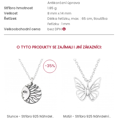
Antikorózní úprava
Stříbro hmotnost
1.85 g
Velikost
8 mm x 14 mm
Řetízek
Délka řetízku, max. : 65 cm, tloušťka
řetízku : 1 mm
Velkoobchodní cena
bez DPH
O TYTO PRODUKTY SE ZAJÍMALI I JINÍ ZÁKAZNÍCI:
-35%
Slunce - Stříbro 925 Náhrdelníky bez kamenů A4S43483
Motýl - Stříbro 925 Náhrdelníky bez kamenů A4S45318