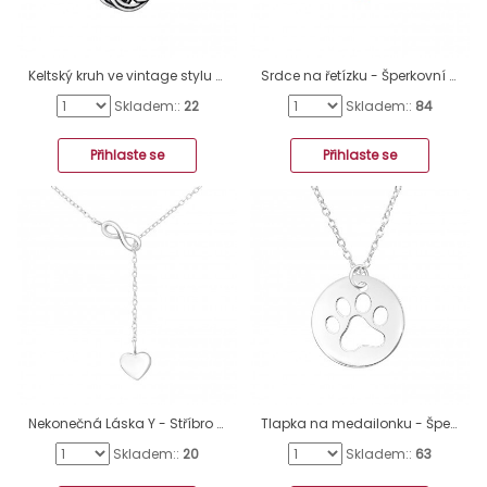
Keltský kruh ve vintage stylu - Šperkovní Stříbro 925 Náhrdelníky Bez Kamenů A4S32422
Srdce na řetízku - Šperkovní Stříbro 925 Náhrdelníky Bez Kamenů A4S47035
Skladem::
22
Skladem::
84
Přihlaste se
Přihlaste se
Nekonečná Láska Y - Stříbro 925 Náhrdelníky bez kamenů A4S32207
Tlapka na medailonku - Šperkovní Stříbro 925 Náhrdelníky Bez Kamenů A4S43930
Skladem::
20
Skladem::
63