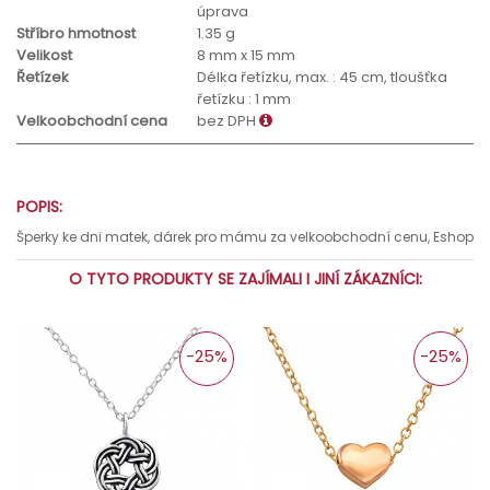
úprava
Stříbro hmotnost
1.35 g
Velikost
8 mm x 15 mm
Řetízek
Délka řetízku, max. : 45 cm, tloušťka
řetízku : 1 mm
Velkoobchodní cena
bez DPH
POPIS:
Šperky ke dni matek, dárek pro mámu za velkoobchodní cenu, Eshop
O TYTO PRODUKTY SE ZAJÍMALI I JINÍ ZÁKAZNÍCI:
-25%
-25%