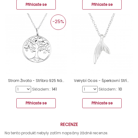
Přihlaste se
Přihlaste se
-25%
Strom Života - Stříbro 925 Náhrdelníky bez kamenů A4S32239
Velrybí Ocas - Šperkovní Stříbro 925 Náhrdelníky Bez Kamenů A4S40409
Skladem::
141
Skladem::
10
Přihlaste se
Přihlaste se
RECENZE
Na tento produkt nebyly zatím napsány žádné recenze.