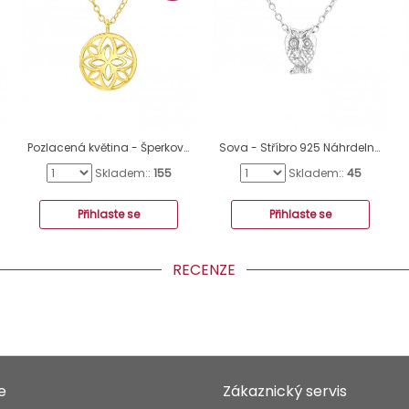
Pozlacená květina - Šperkovní Stříbro 925 Náhrdelníky Bez Kamenů A4S43250
Sova - Stříbro 925 Náhrdelníky bez kamenů A4S19672
Skladem::
155
Skladem::
45
Přihlaste se
Přihlaste se
RECENZE
e
Zákaznický servis