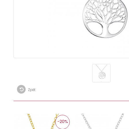
Zpět
-20%