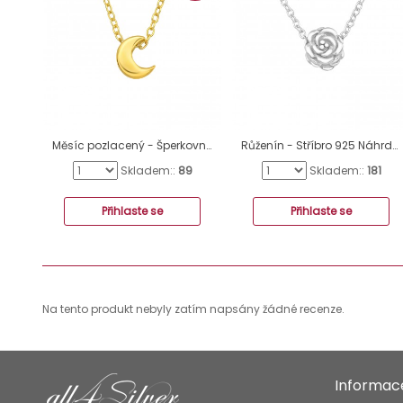
Měsíc pozlacený - Šperkovní Stříbro 925 Náhrdelníky Bez Kamenů A4S43450
Růženín - Stříbro 925 Náhrdelníky bez kamenů A4S17455
Skladem::
89
Skladem::
181
Přihlaste se
Přihlaste se
Na tento produkt nebyly zatím napsány žádné recenze.
Informac