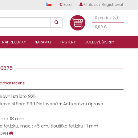
€
Euro
Přihlásit / Registrovat
0 produkt(y)
0,00 €
NÁHRDELNÍKY
NÁRAMKY
PRSTENY
OCELOVÉ ŠPERKY
5
S30875
apsat recenzi
kovní stříbro 925
kové stříbro 999 Plátované + Antikorózní úprava
mm x 18 mm
a řetízku, max. : 45 cm, tloušťka řetízku : 1 mm
 DPH