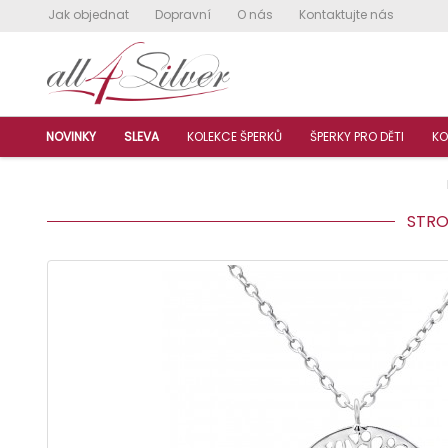
Jak objednat
Dopravní
O nás
Kontaktujte nás
NOVINKY
SLEVA
KOLEKCE ŠPERKŮ
ŠPERKY PRO DĚTI
KO
STROM