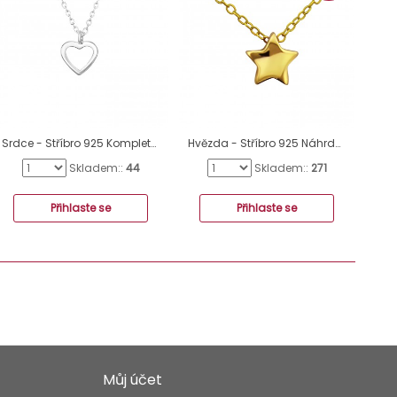
Srdce - Stříbro 925 Kompletní Náhrdelníky A4S36354
Hvězda - Stříbro 925 Náhrdelníky bez kamenů A4S22346
Skladem::
44
Skladem::
271
Přihlaste se
Přihlaste se
Můj účet