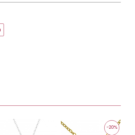
u
-20%