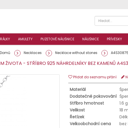
RÁLKY
AMULETY
PUZETOVÉ NÁUŠNICE
NÁUŠNICE
PŘÍVĚSKY
Domů
Necklaces
Necklace without stones
A4S3087
 ŽIVOTA - STŘÍBRO 925 NÁHRDELNÍKY BEZ KAMENŮ A4
Přidat do seznamu přání
N
Materiál
Šper
Dodatečné pokovování
Šper
Stříbro hmotnost
1.6 g
Velikost
18 
Řetízek
Délk
Velkoobchodní cena
bez