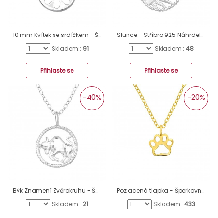
10 mm Kvítek se srdíčkem - Šperkovní Stříbro 925 Náhrdelníky Bez Kamenů A4S50007
Slunce - Stříbro 925 Náhrdelníky bez kamenů A4S40559
Skladem::
91
Skladem::
48
Přihlaste se
Přihlaste se
-40%
-20%
Býk Znamení Zvěrokruhu - Šperkovní Stříbro 925 Náhrdelníky Bez Kamenů A4S38789
Pozlacená tlapka - Šperkovní Stříbro 925 Náhrdelníky Bez Kamenů A4S42122
Skladem::
21
Skladem::
433