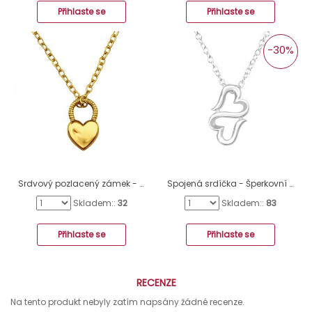
Přihlaste se
Přihlaste se
-30%
Srdvový pozlacený zámek - Šperkovní Stříbro 925 Náhrdelníky Bez Kamenů A4S49815
Spojená srdíčka - Šperkovní Stříbro 925 Náhrdelníky Bez Kamenů A4S44089
Skladem::
32
Skladem::
83
Přihlaste se
Přihlaste se
RECENZE
Na tento produkt nebyly zatím napsány žádné recenze.