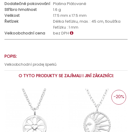
Dodatečné pokovování
Platina Plátované
Stříbro hmotnost
1.6 g
Velikost
17.5 mm x 17.5 mm
Řetízek
Délka řetízku, max. : 45 cm, tloušťka
řetízku : 1 mm
Velkoobchodní cena
bez DPH
POPIS:
Velkoobchodní prodej šperků
O TYTO PRODUKTY SE ZAJÍMALI I JINÍ ZÁKAZNÍCI:
-20%