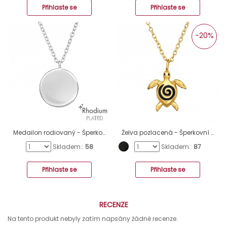
Přihlaste se
Přihlaste se
-20%
Medailon rodiovaný - Šperkovní Stříbro 925 Náhrdelníky Bez Kamenů A4S46728
Želva pozlacená - Šperkovní Stříbro 925 Náhrdelníky Bez Kamenů A4S49672
Skladem::
58
Skladem::
87
Přihlaste se
Přihlaste se
RECENZE
Na tento produkt nebyly zatím napsány žádné recenze.