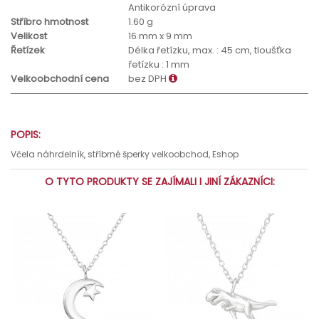
Antikorózní úprava
Stříbro hmotnost
1.60 g
Velikost
16 mm x 9 mm
Řetízek
Délka řetízku, max. : 45 cm, tloušťka
řetízku : 1 mm
Velkoobchodní cena
bez DPH
POPIS:
Včela náhrdelník, stříbrné šperky velkoobchod, Eshop
O TYTO PRODUKTY SE ZAJÍMALI I JINÍ ZÁKAZNÍCI: