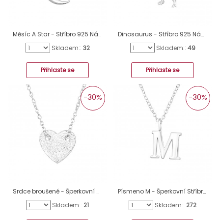
Měsíc A Star - Stříbro 925 Náhrdelníky bez kamenů A4S34038
Dinosaurus - Stříbro 925 Náhrdelníky bez kamenů A4S44690
Skladem::
32
Skladem::
49
Přihlaste se
Přihlaste se
-30%
-30%
Srdce broušené - Šperkovní Stříbro 925 Náhrdelníky Bez Kamenů A4S46720
Písmeno M - Šperkovní Stříbro 925 Náhrdelníky Bez Kamenů A4S42203
Skladem::
21
Skladem::
272