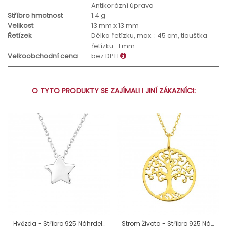
Antikorózní úprava
Stříbro hmotnost
1.4 g
Velikost
13 mm x 13 mm
Řetízek
Délka řetízku, max. : 45 cm, tloušťka
řetízku : 1 mm
Velkoobchodní cena
bez DPH
O TYTO PRODUKTY SE ZAJÍMALI I JINÍ ZÁKAZNÍCI:
Hvězda - Stříbro 925 Náhrdelníky bez kamenů A4S17073
Strom Života - Stříbro 925 Náhrdelníky bez kamenů A4S42167