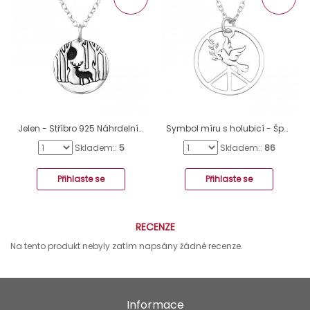
Jelen - Stříbro 925 Náhrdelníky bez kamenů A4S39805
Symbol míru s holubicí - Šperkovní Stříbro 925 Náhrdelníky Bez Kamenů A4S45604
Skladem::
5
Skladem::
86
Přihlaste se
Přihlaste se
RECENZE
Na tento produkt nebyly zatím napsány žádné recenze.
Informace