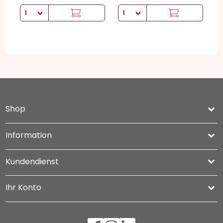
Shop
keyboard_arrow_down
Information

Kundendienst

Ihr Konto
