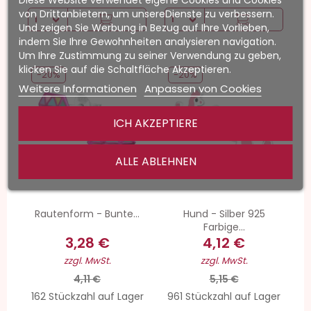
Diese Website verwendet eigene Cookies und Cookies
von Drittanbietern, um unsereDienste zu verbessern.
Und zeigen Sie Werbung in Bezug auf Ihre Vorlieben,
indem Sie Ihre Gewohnheiten analysieren navigation.
Um Ihre Zustimmung zu seiner Verwendung zu geben,
klicken Sie auf die Schaltfläche Akzeptieren.
-20%
-20%
Weitere Informationen
Anpassen von Cookies
ICH AKZEPTIERE
ALLE ABLEHNEN
Rautenform - Bunte...
Hund - Silber 925
Farbige...
3,28 €
4,12 €
zzgl. MwSt.
zzgl. MwSt.
4,11 €
5,15 €
162 Stückzahl auf Lager
961 Stückzahl auf Lager