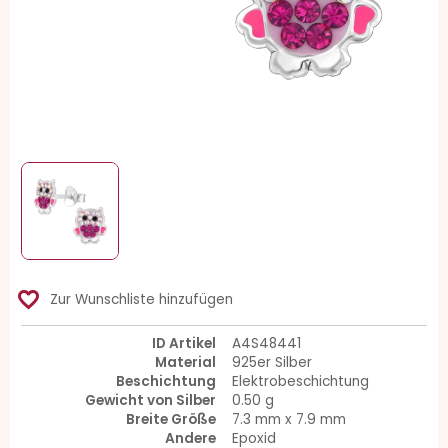
favorite_border
Zur Wunschliste hinzufügen
ID Artikel
A4S48441
Material
925er Silber
Beschichtung
Elektrobeschichtung
Gewicht von Silber
0.50 g
Breite Größe
7.3 mm x 7.9 mm
Andere
Epoxid