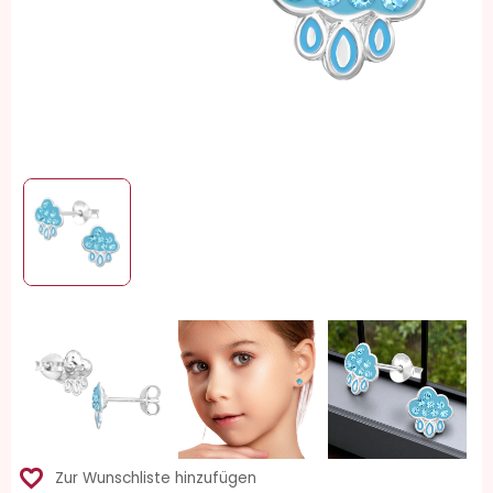
favorite_border
Zur Wunschliste hinzufügen