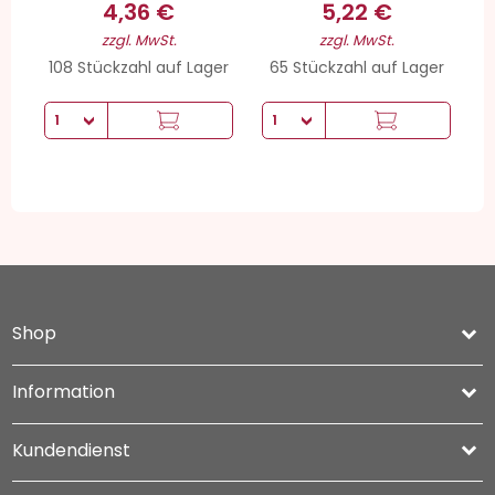
4,36 €
5,22 €
zzgl. MwSt.
zzgl. MwSt.
108 Stückzahl auf Lager
65 Stückzahl auf Lager
Shop
keyboard_arrow_down
Information

Kundendienst
