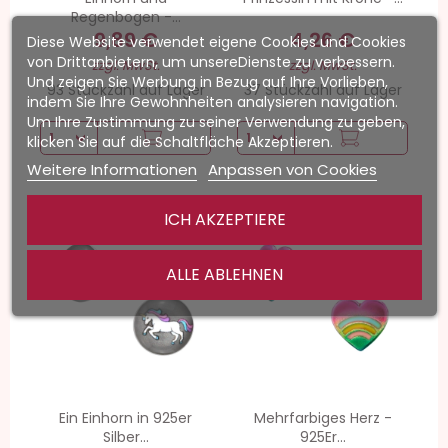
Regenbogen -...
9,89 €
4,26 €
Diese Website verwendet eigene Cookies und Cookies
von Drittanbietern, um unsereDienste zu verbessern.
zzgl. MwSt.
zzgl. MwSt.
Und zeigen Sie Werbung in Bezug auf Ihre Vorlieben,
93 Stückzahl auf Lager
37 Stückzahl auf Lager
indem Sie Ihre Gewohnheiten analysieren navigation.
Um Ihre Zustimmung zu seiner Verwendung zu geben,
klicken Sie auf die Schaltfläche Akzeptieren.
Weitere Informationen
Anpassen von Cookies
ICH AKZEPTIERE
-40%
-30%
ALLE ABLEHNEN
Ein Einhorn in 925er
Mehrfarbiges Herz -
Silber...
925Er...