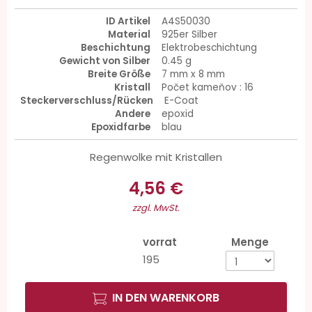
ID Artikel
A4S50030
Material
925er Silber
Beschichtung
Elektrobeschichtung
Gewicht von Silber
0.45 g
Breite Größe
7 mm x 8 mm
Kristall
Počet kameňov : 16
Steckerverschluss/Rücken
E-Coat
Andere
epoxid
Epoxidfarbe
blau
Regenwolke mit Kristallen
4,56 €
zzgl. MwSt.
vorrat
Menge
195
IN DEN WARENKORB