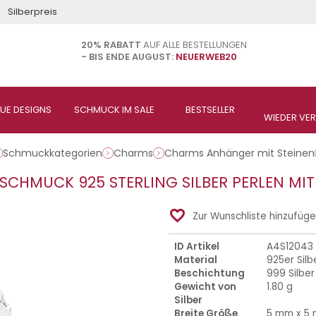
Silberpreis
20% RABATT
AUF ALLE BESTELLUNGEN
- BIS ENDE AUGUST:
NEUERWEB20
Schmuckkategorien
Charms
Charms Anhänger mit Steinen
 SCHMUCK 925 STERLING SILBER PERLEN MIT
favorite_border
Zur Wunschliste hinzufüg
ID Artikel
A4S12043
Material
925er Silb
Beschichtung
999 Silber
Gewicht von
1.80 g
Silber
Breite Größe
5 mm x 5