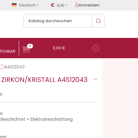

€

Deutsch
Anmelden
EUR
0
0,00 €
A4S12043
 ZIRKON/KRISTALL A4S12043
en
er
 Beschichtet + Elektrobeschichtung
 mm