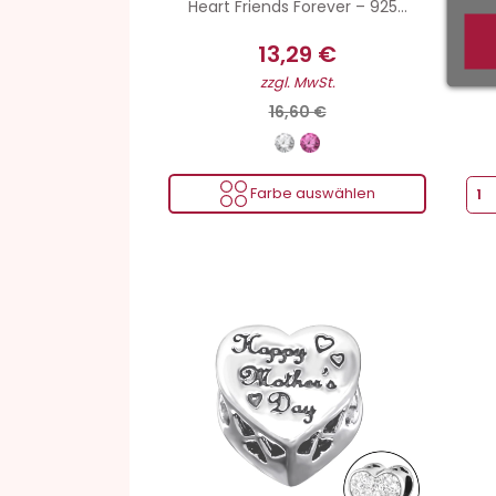
Heart Friends Forever – 925...
13,29 €
zzgl. MwSt.
16,60 €
Farbe auswählen
Gewicht von Silber
Počet kameňov : 27
999 Sil