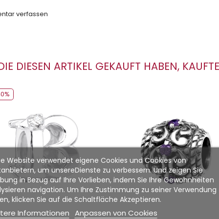
tar verfassen
IE DIESEN ARTIKEL GEKAUFT HABEN, KAUFTE
40%
ber Beschichtet + Elektrobeschichtung
Gewicht von Silber
Anzahl von Steinen : 2 | Art der Steinfassung : Handgefertigte Krappenfassung
Gewicht von Silber
Anzahl von Steinen : 6 | Art der Steinfassung : Handgefertig
se Website verwendet eigene Cookies und Cookies von
ttanbietern, um unsereDienste zu verbessern. Und zeigen Sie
bung in Bezug auf Ihre Vorlieben, indem Sie Ihre Gewohnheiten
lysieren navigation. Um Ihre Zustimmung zu seiner Verwendung 
n, klicken Sie auf die Schaltfläche Akzeptieren.
tere Informationen
Anpassen von Cookies