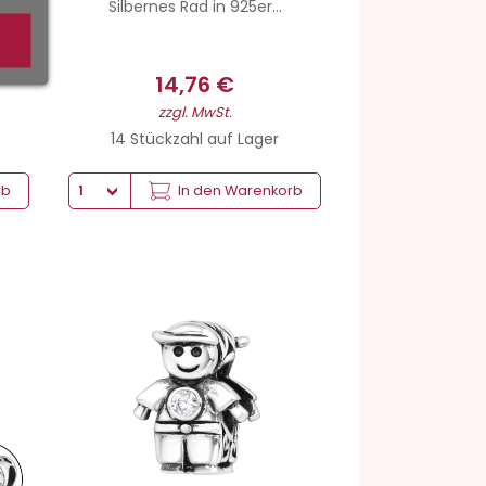
Silbernes Rad in 925er...
14,76 €
zzgl. MwSt.
14 Stückzahl auf Lager
rb
In den Warenkorb
Gewicht von Silber
Anzahl von Steinen : 2 | Art der Steinfassung : Handgefertigte Eingeriebene Fassung