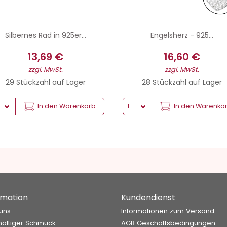
Silbernes Rad in 925er...
Engelsherz - 925...
13,69 €
16,60 €
zzgl. MwSt.
zzgl. MwSt.
29 Stückzahl auf Lager
28 Stückzahl auf Lager
In den Warenkorb
In den Warenko
rmation
Kundendienst
uns
Informationen zum Versand
altiger Schmuck
AGB Geschäftsbedingungen