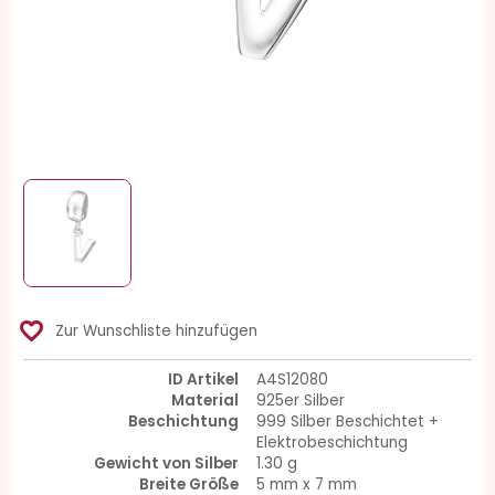
favorite_border
Zur Wunschliste hinzufügen
ID Artikel
A4S12080
Material
925er Silber
Beschichtung
999 Silber Beschichtet +
Elektrobeschichtung
Gewicht von Silber
1.30 g
Breite Größe
5 mm x 7 mm