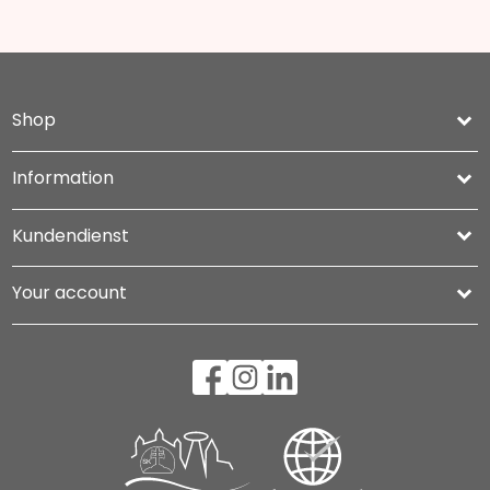
Shop
keyboard_arrow_down
Information

Kundendienst

Your account
