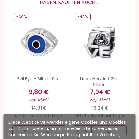
HABEN, KAUFTEN AUCH ...
-30%
-40%
Evil Eye - Silber 925...
Liebe Herz in 925er
Silber...
9,80 €
7,94 €
zzgl. MwSt.
zzgl. MwSt.
14,01 €
13,24 €
47 Stückzahl auf Lager
80 Stückzahl auf Lager
Diese Website verwendet eigene Cookies und Cookies
von Drittanbietern, um unsereDienste zu verbessern.
Und zeigen Sie Werbung in Bezug auf Ihre Vorlieben,