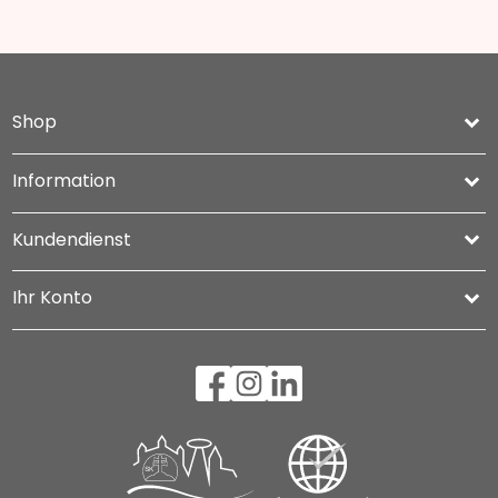
Shop
keyboard_arrow_down
Information

Kundendienst

Ihr Konto
