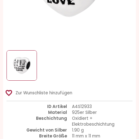
favorite_border
Zur Wunschliste hinzufügen
ID Artikel
A4S12933
Material
925er Silber
Beschichtung
Oxidiert +
Elektrobeschichtung
Gewicht von Silber
1.90 g
Breite Größe
11 mm x 11 mm