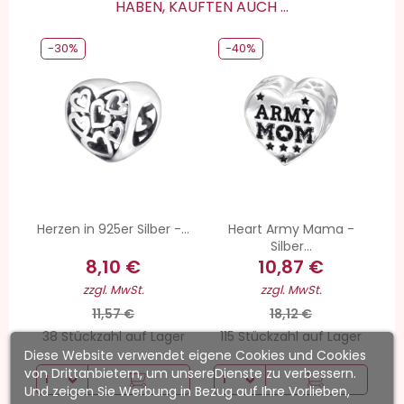
HABEN, KAUFTEN AUCH ...
-30%
-40%
Herzen in 925er Silber -...
Heart Army Mama -
Silber...
8,10 €
10,87 €
zzgl. MwSt.
zzgl. MwSt.
11,57 €
18,12 €
38 Stückzahl auf Lager
115 Stückzahl auf Lager
Diese Website verwendet eigene Cookies und Cookies
von Drittanbietern, um unsereDienste zu verbessern.
Und zeigen Sie Werbung in Bezug auf Ihre Vorlieben,