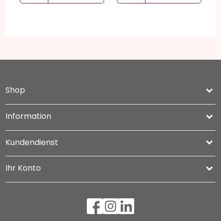
Shop
keyboard_arrow_down
Information

Kundendienst

Ihr Konto
