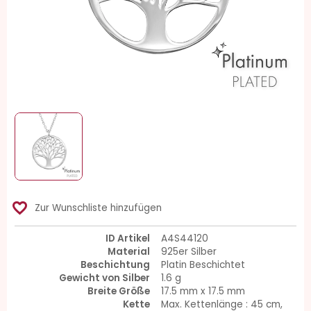
favorite_border
Zur Wunschliste hinzufügen
ID Artikel
A4S44120
Material
925er Silber
Beschichtung
Platin Beschichtet
Gewicht von Silber
1.6 g
Breite Größe
17.5 mm x 17.5 mm
Kette
Max. Kettenlänge : 45 cm,