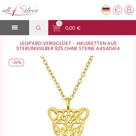
€
0

0,00 €
LEOPARD VERGOLDET - HALSKETTEN AUS
STERLINGSILBER 925 OHNE STEINE A4S40414
-20%