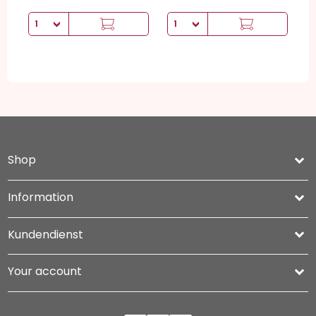
Shop
keyboard_arrow_down
Information

Kundendienst

Your account
