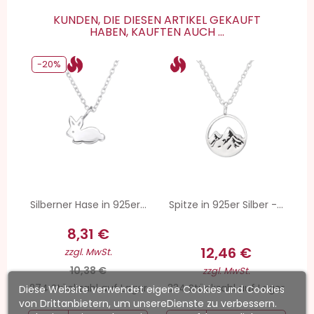
KUNDEN, DIE DIESEN ARTIKEL GEKAUFT
HABEN, KAUFTEN AUCH ...
-20%
Silberner Hase in 925er...
Spitze in 925er Silber -...
8,31 €
12,46 €
zzgl. MwSt.
10,38 €
zzgl. MwSt.
274 Stückzahl auf Lager
334 Stückzahl auf Lager
Diese Website verwendet eigene Cookies und Cookies
von Drittanbietern, um unsereDienste zu verbessern.