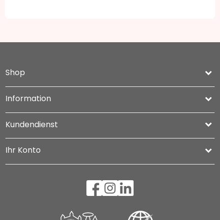
Shop
keyboard_arrow_down
Information

Kundendienst

Ihr Konto
