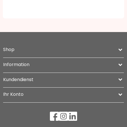
Shop
keyboard_arrow_down
Information

Kundendienst

Ihr Konto
