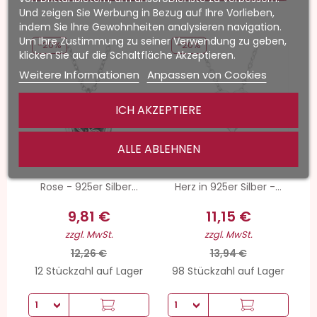
Und zeigen Sie Werbung in Bezug auf Ihre Vorlieben,
indem Sie Ihre Gewohnheiten analysieren navigation.
Um Ihre Zustimmung zu seiner Verwendung zu geben,
-20%
-20%
klicken Sie auf die Schaltfläche Akzeptieren.
Weitere Informationen
Anpassen von Cookies
ICH AKZEPTIERE
ALLE ABLEHNEN
Rose - 925er Silber...
Herz in 925er Silber -...
9,81 €
11,15 €
zzgl. MwSt.
zzgl. MwSt.
12,26 €
13,94 €
12 Stückzahl auf Lager
98 Stückzahl auf Lager