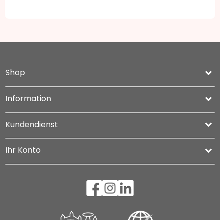
Shop
keyboard_arrow_down
Information

Kundendienst

Ihr Konto
