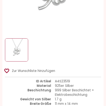
favorite_border
Zur Wunschliste hinzufügen
ID Artikel
A4S23519
Material
925er Silber
Beschichtung
999 Silber Beschichtet +
Elektrobeschichtung
Gewicht von Silber
1.7 g
Breite Größe
11 mm x 14 mm