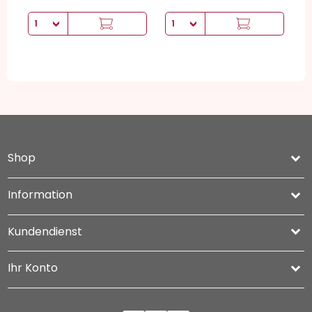
Shop
keyboard_arrow_down
Information

Kundendienst

Ihr Konto
