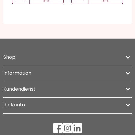
Shop
keyboard_arrow_down
Information

Kundendienst

Ihr Konto
