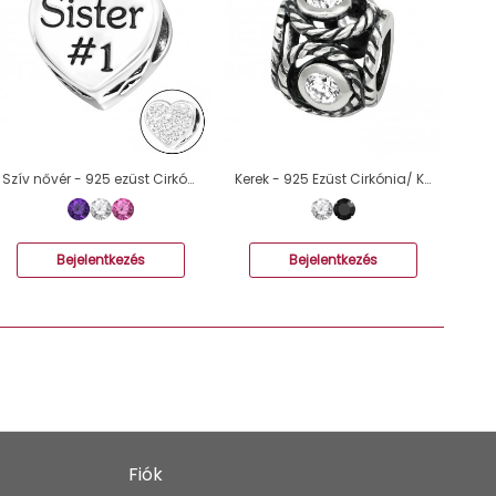
Szív nővér - 925 ezüst Cirkónia/ Kristály charmok A4S10078
Kerek - 925 Ezüst Cirkónia/ Kristály charmok A4S3764
Bejelentkezés
Bejelentkezés
Fiók