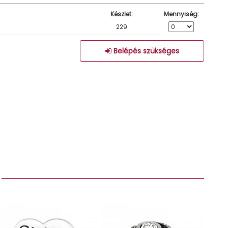
Készlet:
Mennyiség:
229
Belépés szükséges
: