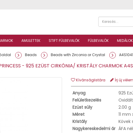
HARMOK
AMULETTEK
STIFT FÜLBEVALÓK
FÜLBEVALÓK
MEDÁLOK
őoldal
Beads
Beads with Zirconia or Crystal
A4S104
PRINCESS - 925 EZÜST CIRKÓNIA/ KRISTÁLY CHARMOK A4
Kívánságlistára
Írj új véle
Anyag
925 Ez
Felületkezelés
Oxidált
Ezüst súly
2.00 g
Méret
11 mm 
Kristály
Kövek 
Nagykereskedelmi ár
ÁFA né