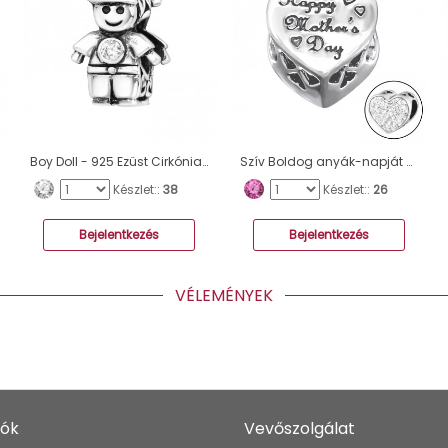
Boy Doll - 925 Ezüst Cirkónia/ Kristály charmok A4S9519
Szív Boldog anyák-napját - 925 Ezüst Cirkónia/ Kristály Charmok A4S10080
Készlet::
38
Készlet::
26
Bejelentkezés
Bejelentkezés
VÉLEMÉNYEK
iók
Vevőszolgálat