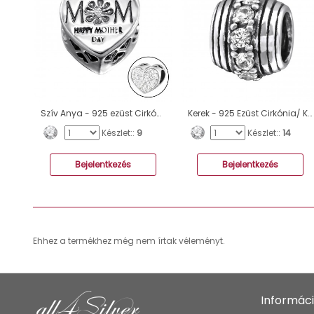
Szív Anya - 925 ezüst Cirkónia/ Kristály charmok A4S10081
Kerek - 925 Ezüst Cirkónia/ Kristály charmok A4S5815
Készlet::
9
Készlet::
14
Bejelentkezés
Bejelentkezés
Ehhez a termékhez még nem írtak véleményt.
Informác