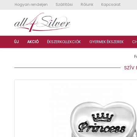
Hogyan rendeljen
Szállítási
Rólunk
Kapcsolat
ÚJ
AKCIÓ
ÉKSZERKOLLEKCIÓK
GYERMEK ÉKSZEREK
C
F
SZÍV 