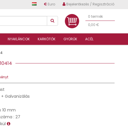
€
Euro
Bejelentkezés / Regisztráció
0 termék
0,00 €
NYAKLÁNCOK
KARKÖTŐK
GYŰRŰK
ACÉL
14
S10414
ményt
üst
 + Galvanizálás
x 10 mm
száma : 27
lkül