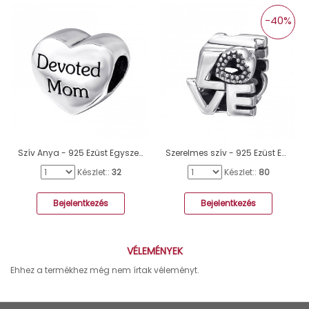
-40%
Szív Anya - 925 Ezüst Egyszerű charmok A4S16828
Szerelmes szív - 925 Ezüst Egyszerű charmok A4S6017
Készlet::
32
Készlet::
80
Bejelentkezés
Bejelentkezés
VÉLEMÉNYEK
Ehhez a termékhez még nem írtak véleményt.