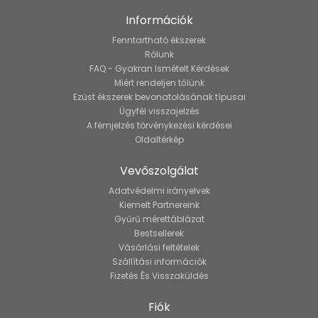
Információk
Fenntartható ékszerek
Rólunk
FAQ - Gyakran Ismételt Kérdések
Miért rendeljen tőlünk
Ezüst ékszerek bevonatolásának típusai
Ügyfél visszajelzés
A fémjelzés törvénykezési kérdései
Oldaltérkép
Vevőszolgálat
Adatvédelmi irányelvek
Kiemelt Partnereink
Gyűrű mérettáblázat
Bestsellerek
Vásárlási feltételek
Szállítási információk
Fizetés És Visszaküldés
Fiók