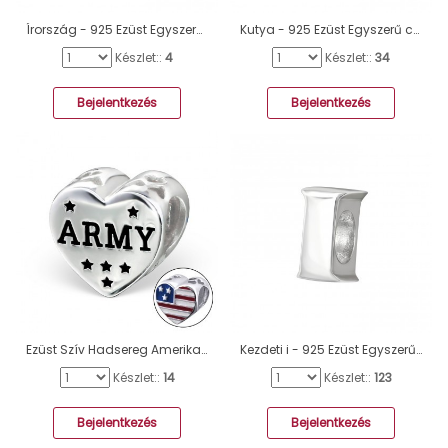
Írország - 925 Ezüst Egyszerű charmok A4S22910
Kutya - 925 Ezüst Egyszerű charmok A4S19986
Készlet::
4
Készlet::
34
Bejelentkezés
Bejelentkezés
Ezüst Szív Hadsereg Amerika zászlós charm - 925 Ezüst Egyszerű Charmok A4S16829
Kezdeti i - 925 Ezüst Egyszerű charmok A4S6522
Készlet::
14
Készlet::
123
Bejelentkezés
Bejelentkezés