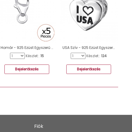
Homár - 925 Ezüst Egyszerű charmok A4S32683
USA Szív - 925 Ezüst Egyszerű charmok A4S19832
Készlet::
15
Készlet::
124
Bejelentkezés
Bejelentkezés
Fiók