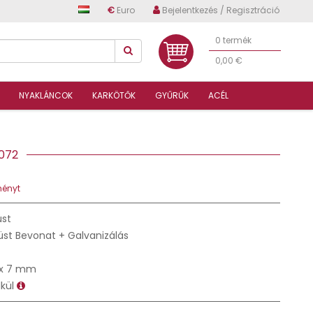
€
Euro
Bejelentkezés / Regisztráció
0 termék
0,00 €
NYAKLÁNCOK
KARKÖTŐK
GYŰRŰK
ACÉL
2072
ményt
üst
üst Bevonat + Galvanizálás
x 7 mm
lkül