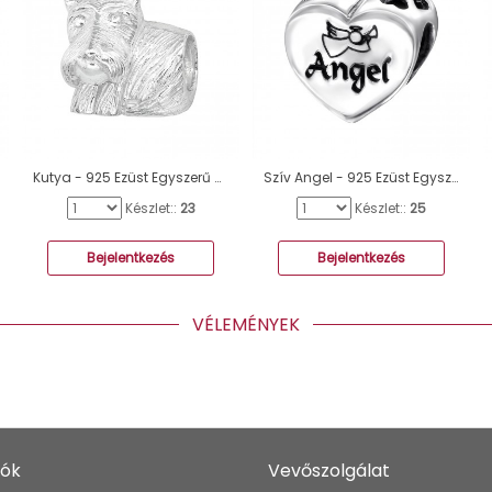
Kutya - 925 Ezüst Egyszerű charmok A4S22694
Szív Angel - 925 Ezüst Egyszerű charmok A4S13032
Készlet::
23
Készlet::
25
Bejelentkezés
Bejelentkezés
VÉLEMÉNYEK
iók
Vevőszolgálat