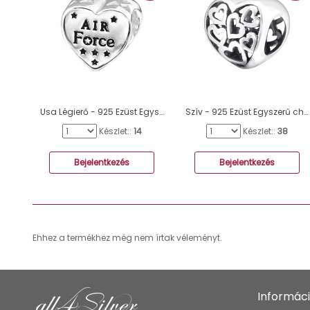
Usa Légierő - 925 Ezüst Egyszerű charmok A4S28297
Szív - 925 Ezüst Egyszerű charmok A4S5742
Készlet::
14
Készlet::
38
Bejelentkezés
Bejelentkezés
Ehhez a termékhez még nem írtak véleményt.
Informác