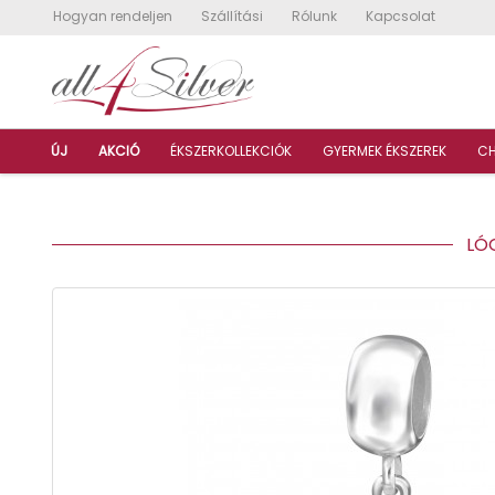
Hogyan rendeljen
Szállítási
Rólunk
Kapcsolat
ÚJ
AKCIÓ
ÉKSZERKOLLEKCIÓK
GYERMEK ÉKSZEREK
C
LÓG