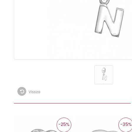
Vissza
-25%
-35%