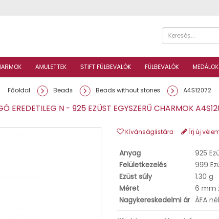
HARMOK
AMULETTEK
STIFT FÜLBEVALÓK
FÜLBEVALÓK
MEDÁLOK
Főoldal
Beads
Beads without stones
A4S12072
Ó EREDETILEG N - 925 EZÜST EGYSZERŰ CHARMOK A4S1
Kívánságlistára
Írj új véle
Anyag
925 Ez
Felületkezelés
999 Ez
Ezüst súly
1.30 g
Méret
6 mm 
Nagykereskedelmi ár
ÁFA né