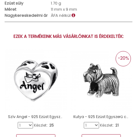
Ezüst súly
1.70 g
Méret
11 mm x 9 mm
Nagykereskedelmi ár
ÁFA nélkül
EZEK A TERMÉKEINK MÁS VÁSÁRLÓINKAT IS ÉRDEKELTÉK:
-20%
Szív Angel - 925 Ezüst Egyszerű charmok A4S13032
Kutya - 925 Ezüst Egyszerű charmok A4S16830
Készlet::
25
Készlet::
21