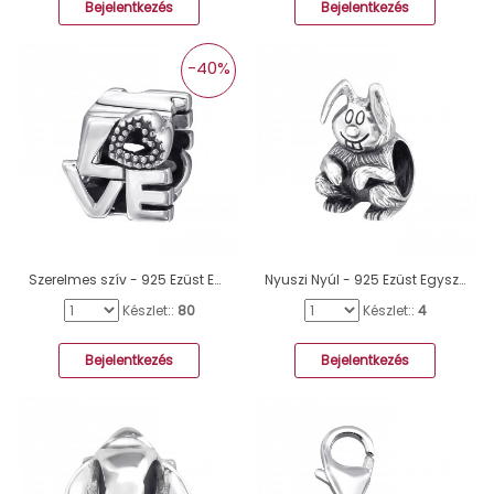
Bejelentkezés
Bejelentkezés
-40%
Szerelmes szív - 925 Ezüst Egyszerű charmok A4S6017
Nyuszi Nyúl - 925 Ezüst Egyszerű Charmok A4S10225
Készlet::
80
Készlet::
4
Bejelentkezés
Bejelentkezés