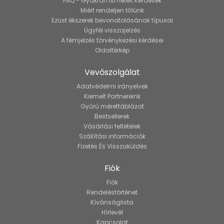
FAQ - Gyakran Ismételt Kérdések
Miért rendeljen tőlünk
Ezüst ékszerek bevonatolásának típusai
Ügyfél visszajelzés
A fémjelzés törvénykezési kérdései
Oldaltérkép
Vevőszolgálat
Adatvédelmi irányelvek
Kiemelt Partnereink
Gyűrű mérettáblázat
Bestsellerek
Vásárlási feltételek
Szállítási információk
Fizetés És Visszaküldés
Fiók
Fiók
Rendeléstörténet
Kívánságlista
Hírlevél
Kapcsolat