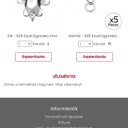
Sík - 925 Ezüst Egyszerű charmok A4S6015
Homár - 925 Ezüst Egyszerű charmok A4S32683
Készlet::
2
Készlet::
15
Bejelentkezés
Bejelentkezés
VÉLEMÉNYEK
Ehhez a termékhez még nem írtak véleményt.
Információk
Fenntartható ékszerek
Rólunk