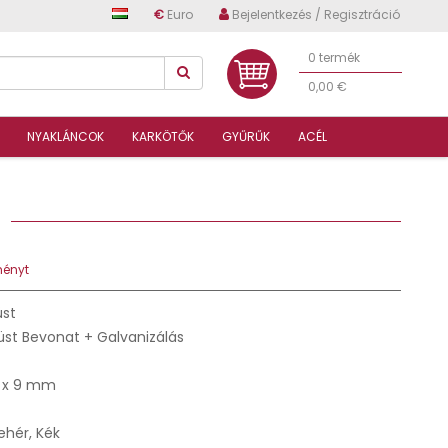
€
Euro
Bejelentkezés / Regisztráció
0 termék
0,00 €
NYAKLÁNCOK
KARKÖTŐK
GYŰRŰK
ACÉL
97
ményt
üst
üst Bevonat + Galvanizálás
 x 9 mm
Fehér, Kék