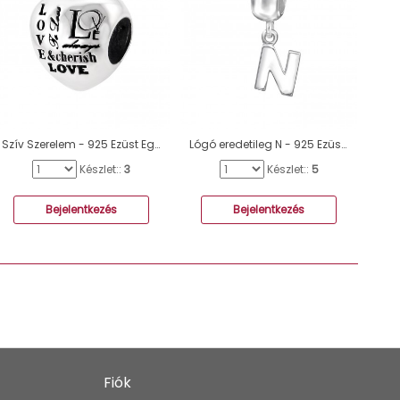
Szív Szerelem - 925 Ezüst Egyszerű charmok A4S12933
Lógó eredetileg N - 925 Ezüst Egyszerű charmok A4S12072
Készlet::
3
Készlet::
5
Bejelentkezés
Bejelentkezés
Fiók