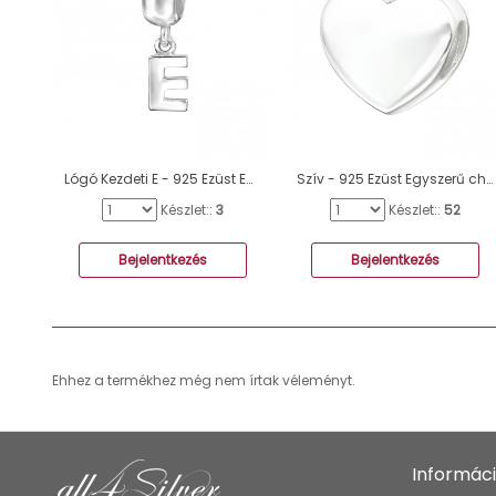
Lógó Kezdeti E - 925 Ezüst Egyszerű charmok A4S12063
Szív - 925 Ezüst Egyszerű charmok A4S18932
Készlet::
3
Készlet::
52
Bejelentkezés
Bejelentkezés
Ehhez a termékhez még nem írtak véleményt.
Informác