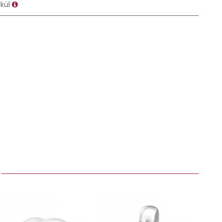
lkül
: