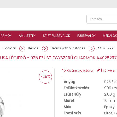
HARMOK
AMULETTEK
STIFT FÜLBEVALÓK
FÜLBEVALÓK
MEDÁLOK
Főoldal
Beads
Beads without stones
A4S28297
SA LÉGIERŐ - 925 EZÜST EGYSZERŰ CHARMOK A4S282
Kívánságlistára
Írj új véle
-25%
Anyag
925 Ez
Felületkezelés
999 Ez
Ezüst súly
2.00 g
Méret
10 mm
Más
Epoxy
Epoxi szín
Piros, 