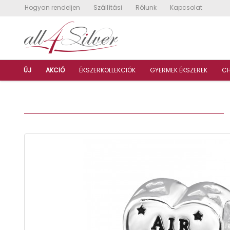
Hogyan rendeljen
Szállítási
Rólunk
Kapcsolat
ÚJ
AKCIÓ
ÉKSZERKOLLEKCIÓK
GYERMEK ÉKSZEREK
C
U