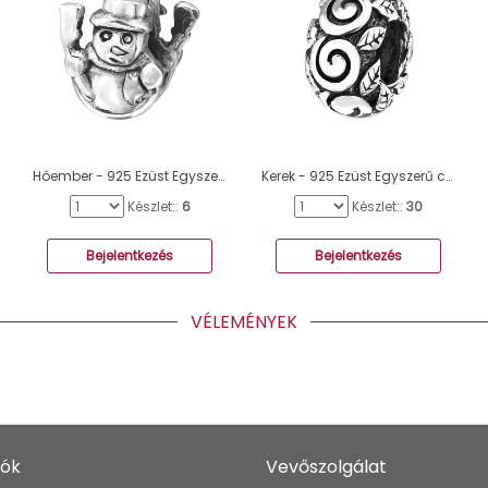
Hóember - 925 Ezüst Egyszerű charmok A4S2857
Kerek - 925 Ezüst Egyszerű charmok A4S4392
Készlet::
6
Készlet::
30
Bejelentkezés
Bejelentkezés
VÉLEMÉNYEK
iók
Vevőszolgálat