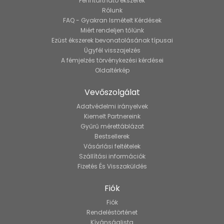
Fenntartható ékszerek
Rólunk
FAQ - Gyakran Ismételt Kérdések
Miért rendeljen tőlünk
Ezüst ékszerek bevonatolásának típusai
Ügyfél visszajelzés
A fémjelzés törvénykezési kérdései
Oldaltérkép
Vevőszolgálat
Adatvédelmi irányelvek
Kiemelt Partnereink
Gyűrű mérettáblázat
Bestsellerek
Vásárlási feltételek
Szállítási információk
Fizetés És Visszaküldés
Fiók
Fiók
Rendeléstörténet
Kívánságlista