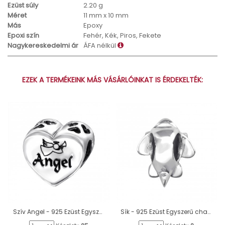
Ezüst súly
2.20 g
Méret
11 mm x 10 mm
Más
Epoxy
Epoxi szín
Fehér, Kék, Piros, Fekete
Nagykereskedelmi ár
ÁFA nélkül
EZEK A TERMÉKEINK MÁS VÁSÁRLÓINKAT IS ÉRDEKELTÉK:
Szív Angel - 925 Ezüst Egyszerű charmok A4S13032
Sík - 925 Ezüst Egyszerű charmok A4S6015