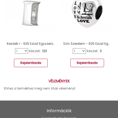
Kezdeti i - 925 Ezüst Egyszerű charmok A4S6522
Szív Szerelem - 925 Ezüst Egyszerű charmok A4S12933
Készlet::
123
Készlet::
3
Bejelentkezés
Bejelentkezés
VÉLEMÉNYEK
Ehhez a termékhez még nem írtak véleményt.
Információk