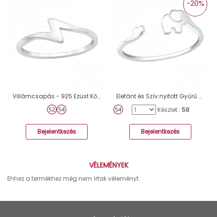
-20%
Villámcsapás - 925 Ezüst Kő nélküli gyűrűk A4S41438
Elefánt és Szív nyitott Gyűrű - 925 Ezüst Kő Nélküli Gyűrűk A4S41078
Készlet::
58
Bejelentkezés
Bejelentkezés
VÉLEMÉNYEK
Ehhez a termékhez még nem írtak véleményt.