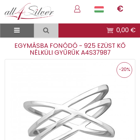
€
0,00 €
EGYMÁSBA FONÓDÓ - 925 EZÜST KŐ
NÉLKÜLI GYŰRŰK A4S37987
-20%