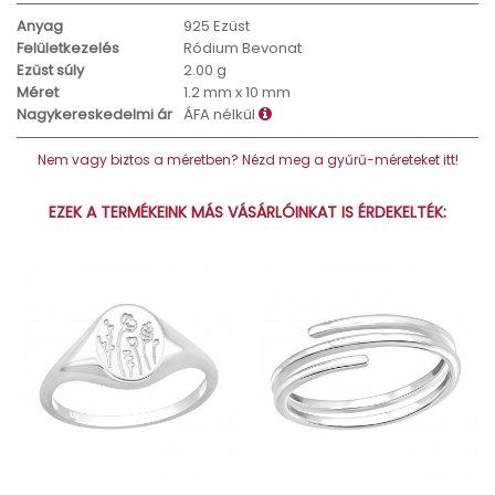
Anyag
925 Ezüst
Felületkezelés
Ródium Bevonat
Ezüst súly
2.00 g
Méret
1.2 mm x 10 mm
Nagykereskedelmi ár
ÁFA nélkül
Nem vagy biztos a méretben? Nézd meg a gyűrű-méreteket itt!
EZEK A TERMÉKEINK MÁS VÁSÁRLÓINKAT IS ÉRDEKELTÉK: