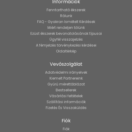
Információk
Fenntartható ékszerek
Rólunk
FAQ - Gyakran Ismételt Kérdések
Miért rendeljen tőlünk
Ezüst ékszerek bevonatolásának típusai
Ügyfél visszajelzés
A fémjelzés törvénykezési kérdései
Oldaltérkép
Vevőszolgálat
Adatvédelmi irányelvek
Kiemelt Partnereink
Gyűrű mérettáblázat
Bestsellerek
Vásárlási feltételek
Szállítási információk
Fizetés És Visszaküldés
Fiók
Fiók