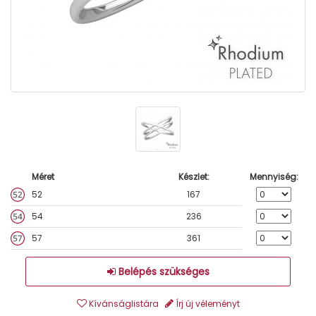
Méret
Készlet:
Mennyiség:
52
167
54
236
57
361
Belépés szükséges
Kívánságlistára
Írj új véleményt