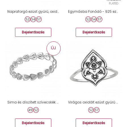
Napraforgó ezüst gyűrű, oxidált - 925 Ezüst Kő Nélküli Gyűrűk A4S45235
Egymásba Fonódó - 925 ezüst Kő nélküli gyűrűk A4S37987
Bejelentkezés
Bejelentkezés
ÚJ
Sima és díszített szívecskék - 925 Ezüst Kő Nélküli Gyűrűk A4S51005
Virágos oxidált ezüst gyűrű - 925 Ezüst Kő Nélküli Gyűrűk A4S46325
Bejelentkezés
Bejelentkezés