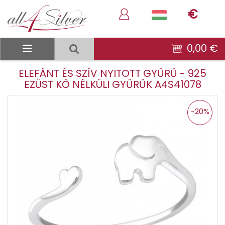
€
0,00 €
ELEFÁNT ÉS SZÍV NYITOTT GYŰRŰ - 925
EZÜST KŐ NÉLKÜLI GYŰRŰK A4S41078
-20%