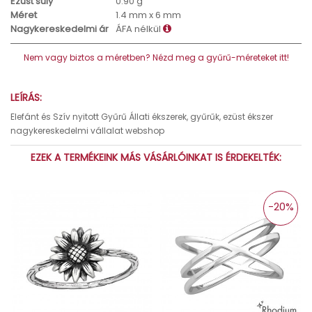
Ezüst súly
0.90 g
Méret
1.4 mm x 6 mm
Nagykereskedelmi ár
ÁFA nélkül
Nem vagy biztos a méretben? Nézd meg a gyűrű-méreteket itt!
LEÍRÁS:
Elefánt és Szív nyitott Gyűrű Állati ékszerek, gyűrűk, ezüst ékszer
nagykereskedelmi vállalat webshop
EZEK A TERMÉKEINK MÁS VÁSÁRLÓINKAT IS ÉRDEKELTÉK:
-20%