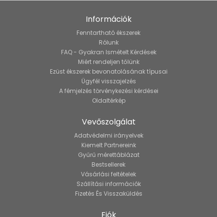
Információk
Fenntartható ékszerek
Rólunk
FAQ - Gyakran Ismételt Kérdések
Miért rendeljen tőlünk
Ezüst ékszerek bevonatolásának típusai
Ügyfél visszajelzés
A fémjelzés törvénykezési kérdései
Oldaltérkép
Vevőszolgálat
Adatvédelmi irányelvek
Kiemelt Partnereink
Gyűrű mérettáblázat
Bestsellerek
Vásárlási feltételek
Szállítási információk
Fizetés És Visszaküldés
Fiók