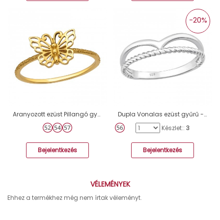
-20%
Aranyozott ezüst Pillangó gyűrű - 925 Ezüst Kő Nélküli Gyűrűk A4S45288
Dupla Vonalas ezüst gyűrű - 925 Ezüst Kő Nélküli Gyűrűk A4S46236
Készlet::
3
Bejelentkezés
Bejelentkezés
VÉLEMÉNYEK
Ehhez a termékhez még nem írtak véleményt.