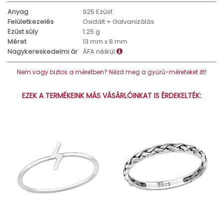
Anyag
925 Ezüst
Felületkezelés
Oxidált + Galvanizálás
Ezüst súly
1.25 g
Méret
13 mm x 8 mm
Nagykereskedelmi ár
ÁFA nélkül
Nem vagy biztos a méretben? Nézd meg a gyűrű-méreteket itt!
EZEK A TERMÉKEINK MÁS VÁSÁRLÓINKAT IS ÉRDEKELTÉK: