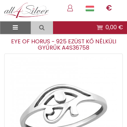
€
0,00 €
EYE OF HORUS - 925 EZÜST KŐ NÉLKÜLI
GYŰRŰK A4S36758