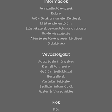
Információk
Fenntartható ékszerek
Rólunk
FAQ - Gyakran Ismételt Kérdések
Miért rendeljen tőlünk
Ezüst ékszerek bevonatolásának típusai
Ügyfél visszajelzés
A fémjelzés törvénykezési kérdései
Oldaltérkép
Vevőszolgálat
Adatvédelmi irányelvek
Kiemelt Partnereink
Gyűrű mérettáblázat
Bestsellerek
Vásárlási feltételek
Szállítási információk
Fizetés És Visszaküldés
Fiók
Fiók