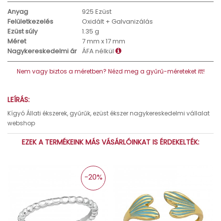
Anyag
925 Ezüst
Felületkezelés
Oxidált + Galvanizálás
Ezüst súly
1.35 g
Méret
7 mm x 17 mm
Nagykereskedelmi ár
ÁFA nélkül
Nem vagy biztos a méretben? Nézd meg a gyűrű-méreteket itt!
LEÍRÁS:
Kígyó Állati ékszerek, gyűrűk, ezüst ékszer nagykereskedelmi vállalat
webshop
EZEK A TERMÉKEINK MÁS VÁSÁRLÓINKAT IS ÉRDEKELTÉK:
-20%