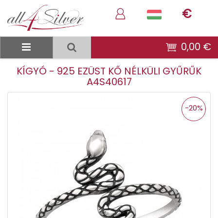
€
0,00 €
KÍGYÓ - 925 EZÜST KŐ NÉLKÜLI GYŰRŰK
A4S40617
-20%