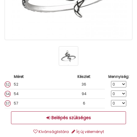
Méret
Készlet:
Mennyiség:
52
36
54
94
57
6
Belépés szükséges
Kívánságlistára
Írj új véleményt