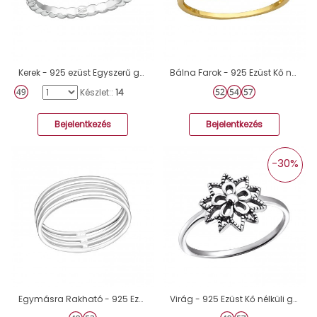
Kerek - 925 ezüst Egyszerű gyűrűk A4S20773
Bálna Farok - 925 Ezüst Kő nélküli gyűrűk A4S47803
Készlet::
14
Bejelentkezés
Bejelentkezés
-30%
Egymásra Rakható - 925 Ezüst Kő nélküli gyűrűk A4S30510
Virág - 925 Ezüst Kő nélküli gyűrűk A4S24601