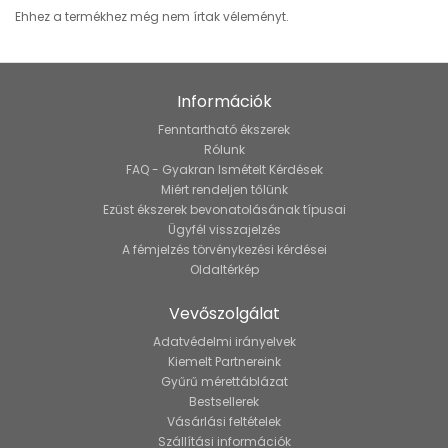
Ehhez a termékhez még nem írtak véleményt.
Információk
Fenntartható ékszerek
Rólunk
FAQ - Gyakran Ismételt Kérdések
Miért rendeljen tőlünk
Ezüst ékszerek bevonatolásának típusai
Ügyfél visszajelzés
A fémjelzés törvénykezési kérdései
Oldaltérkép
Vevőszolgálat
Adatvédelmi irányelvek
Kiemelt Partnereink
Gyűrű mérettáblázat
Bestsellerek
Vásárlási feltételek
Szállítási információk