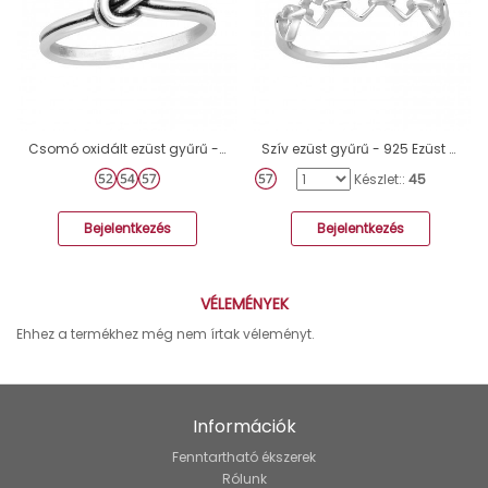
Csomó oxidált ezüst gyűrű - 925 Ezüst Kő Nélküli Gyűrűk A4S45227
Szív ezüst gyűrű - 925 Ezüst Kő Nélküli Gyűrűk A4S45951
Készlet::
45
Bejelentkezés
Bejelentkezés
VÉLEMÉNYEK
Ehhez a termékhez még nem írtak véleményt.
Információk
Fenntartható ékszerek
Rólunk