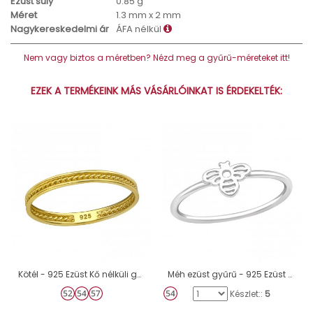
Ezüst súly
0.85 g
Méret
1.3 mm x 2 mm
Nagykereskedelmi ár
ÁFA nélkül
Nem vagy biztos a méretben? Nézd meg a gyűrű-méreteket itt!
EZEK A TERMÉKEINK MÁS VÁSÁRLÓINKAT IS ÉRDEKELTÉK:
Kötél - 925 Ezüst Kő nélküli gyűrűk A4S39168
Méh ezüst gyűrű - 925 Ezüst Kő Nélküli Gyűrűk A4S45798
Készlet::
5