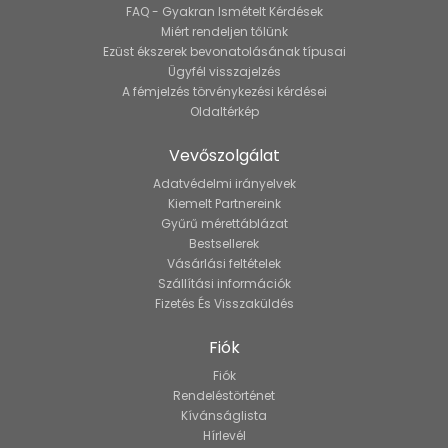
FAQ - Gyakran Ismételt Kérdések
Miért rendeljen tőlünk
Ezüst ékszerek bevonatolásának típusai
Ügyfél visszajelzés
A fémjelzés törvénykezési kérdései
Oldaltérkép
Vevőszolgálat
Adatvédelmi irányelvek
Kiemelt Partnereink
Gyűrű mérettáblázat
Bestsellerek
Vásárlási feltételek
Szállítási információk
Fizetés És Visszaküldés
Fiók
Fiók
Rendeléstörténet
Kívánságlista
Hírlevél