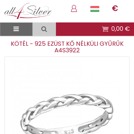
€
0,00 €
KÖTÉL - 925 EZÜST KŐ NÉLKÜLI GYŰRŰK
A4S3922