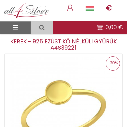
€
0,00 €
KEREK - 925 EZÜST KŐ NÉLKÜLI GYŰRŰK
A4S39221
-20%