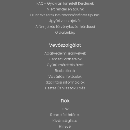
FAQ - Gyakran Ismételt Kérdések
Miért rendeljen tőlünk
Ezüst ékszerek bevonatolásának típusai
Ügyfél visszajelzés
A fémjelzés törvénykezési kérdései
Oldaltérkép
Vevőszolgálat
Adatvédelmi irányelvek
Kiemelt Partnereink
Gyűrű mérettáblázat
Bestsellerek
Vásárlási feltételek
Szállítási információk
Fizetés És Visszaküldés
Fiók
Fiók
Rendeléstörténet
Kívánságlista
Hírlevél