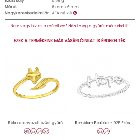
Ezüst súly
0.95 g
Méret
6 mm x 6 mm
Nagykereskedelmi ár
ÁFA nélkül
Nem vagy biztos a méretben? Nézd meg a gyűrű-méreteket itt!
EZEK A TERMÉKEINK MÁS VÁSÁRLÓINKAT IS ÉRDEKELTÉK:
Róka aranyozott ezüst gyűrű - 925 Ezüst Kő Nélküli Gyűrűk A4S46647
Remélem Betűkkel - 925 Ezüst Kő nélküli gyűrűk A4S15714