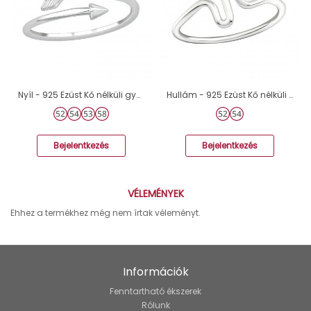
Nyíl - 925 Ezüst Kő nélküli gyűrűk A4S39659
Hullám - 925 Ezüst Kő nélküli gyűrűk A4S19428
Bejelentkezés
Bejelentkezés
VÉLEMÉNYEK
Ehhez a termékhez még nem írtak véleményt.
Információk
Fenntartható ékszerek
Rólunk