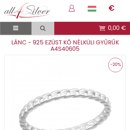
€
0,00 €
LÁNC - 925 EZÜST KŐ NÉLKÜLI GYŰRŰK
A4S40605
-20%