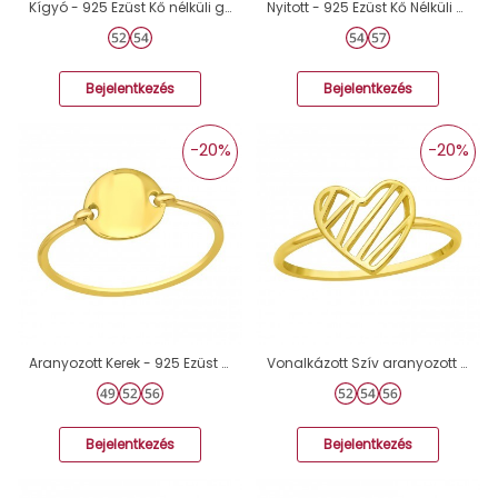
Kígyó - 925 Ezüst Kő nélküli gyűrűk A4S18949
Nyitott - 925 Ezüst Kő Nélküli Gyűrűk A4S40616
Bejelentkezés
Bejelentkezés
-20%
-20%
Aranyozott Kerek - 925 Ezüst Kő Nélküli Gyűrűk A4S41650
Vonalkázott Szív aranyozott ezüst gyűrű - 925 Ezüst Kő Nélküli Gyűrűk A4S46322
Bejelentkezés
Bejelentkezés