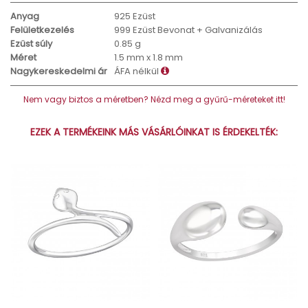
Anyag
925 Ezüst
Felületkezelés
999 Ezüst Bevonat + Galvanizálás
Ezüst súly
0.85 g
Méret
1.5 mm x 1.8 mm
Nagykereskedelmi ár
ÁFA nélkül
Nem vagy biztos a méretben? Nézd meg a gyűrű-méreteket itt!
EZEK A TERMÉKEINK MÁS VÁSÁRLÓINKAT IS ÉRDEKELTÉK: