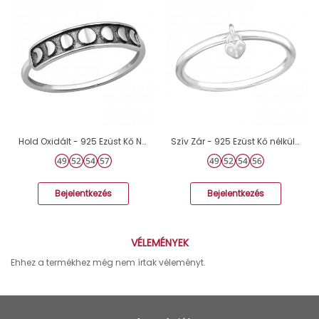
Hold Oxidált - 925 Ezüst Kő Nélküli Gyűrűk A4S50006
Szív Zár - 925 Ezüst Kő nélküli gyűrűk A4S48230
Bejelentkezés
Bejelentkezés
VÉLEMÉNYEK
Ehhez a termékhez még nem írtak véleményt.