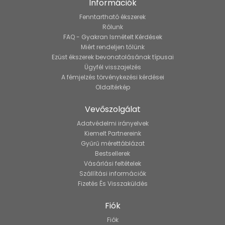
Információk
Fenntartható ékszerek
Rólunk
FAQ - Gyakran Ismételt Kérdések
Miért rendeljen tőlünk
Ezüst ékszerek bevonatolásának típusai
Ügyfél visszajelzés
A fémjelzés törvénykezési kérdései
Oldaltérkép
Vevőszolgálat
Adatvédelmi irányelvek
Kiemelt Partnereink
Gyűrű mérettáblázat
Bestsellerek
Vásárlási feltételek
Szállítási információk
Fizetés És Visszaküldés
Fiók
Fiók