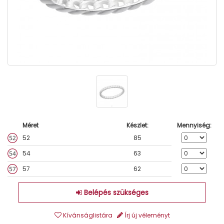
Méret
Készlet:
Mennyiség:
52
85
54
63
57
62
Belépés szükséges
Kívánságlistára
Írj új véleményt