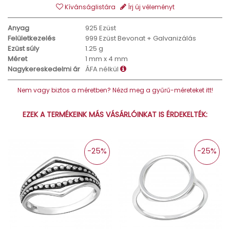
Kívánságlistára
Írj új véleményt
Anyag
925 Ezüst
Felületkezelés
999 Ezüst Bevonat + Galvanizálás
Ezüst súly
1.25 g
Méret
1 mm x 4 mm
Nagykereskedelmi ár
ÁFA nélkül
Nem vagy biztos a méretben? Nézd meg a gyűrű-méreteket itt!
EZEK A TERMÉKEINK MÁS VÁSÁRLÓINKAT IS ÉRDEKELTÉK:
-25%
-25%