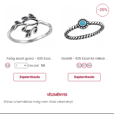
-25%
Faág ezüst gyűrű - 925 Ezüst Kő Nélküli Gyűrűk A4S46764
Oxidált - 925 Ezüst Kő nélküli gyűrűk A4S38768
Készlet::
56
Bejelentkezés
Bejelentkezés
VÉLEMÉNYEK
Ehhez a termékhez még nem írtak véleményt.