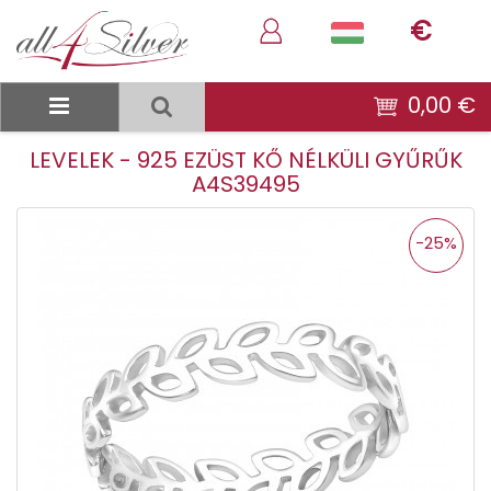
€
0,00 €
LEVELEK - 925 EZÜST KŐ NÉLKÜLI GYŰRŰK
A4S39495
-25%