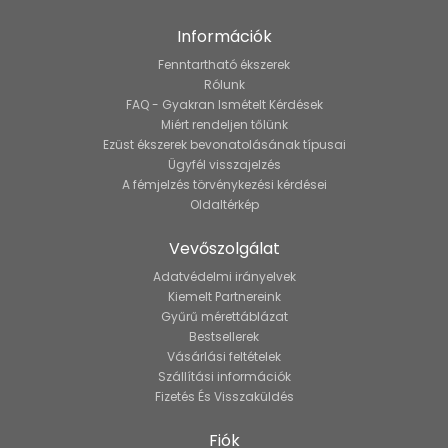
Információk
Fenntartható ékszerek
Rólunk
FAQ - Gyakran Ismételt Kérdések
Miért rendeljen tőlünk
Ezüst ékszerek bevonatolásának típusai
Ügyfél visszajelzés
A fémjelzés törvénykezési kérdései
Oldaltérkép
Vevőszolgálat
Adatvédelmi irányelvek
Kiemelt Partnereink
Gyűrű mérettáblázat
Bestsellerek
Vásárlási feltételek
Szállítási információk
Fizetés És Visszaküldés
Fiók