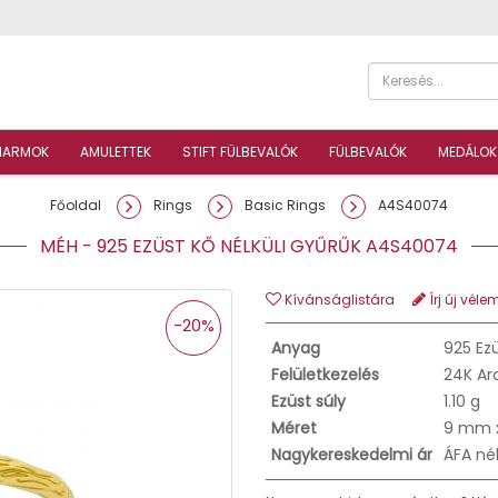
HARMOK
AMULETTEK
STIFT FÜLBEVALÓK
FÜLBEVALÓK
MEDÁLOK
Főoldal
Rings
Basic Rings
A4S40074
MÉH - 925 EZÜST KŐ NÉLKÜLI GYŰRŰK A4S40074
Kívánságlistára
Írj új véle
-20%
Anyag
925 Ez
Felületkezelés
24K Ar
Ezüst súly
1.10 g
Méret
9 mm 
Nagykereskedelmi ár
ÁFA né