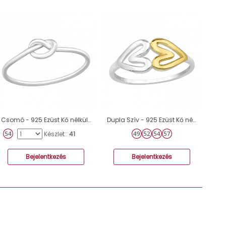
Csomó - 925 Ezüst Kő nélküli gyűrűk A4S42456
Dupla Szív - 925 Ezüst Kő nélküli gyűrűk A4S48693
Készlet::
41
Bejelentkezés
Bejelentkezés