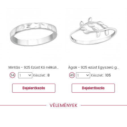
Mintás - 925 Ezüst Kő nélküli gyűrűk A4S40457
Ágak - 925 ezüst Egyszerű gyűrűk A4S17195
Készlet::
8
Készlet::
105
Bejelentkezés
Bejelentkezés
VÉLEMÉNYEK