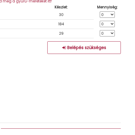
 meg a gyűrű-méreteket itt!
Készlet:
Mennyiség:
30
184
29
Belépés szükséges
: