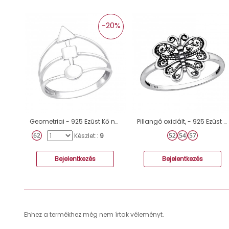
-20%
Geometriai - 925 Ezüst Kő nélküli gyűrűk A4S38981
Pillangó oxidált, - 925 Ezüst Kő Nélküli Gyűrűk A4S47623
Készlet::
9
Bejelentkezés
Bejelentkezés
Ehhez a termékhez még nem írtak véleményt.