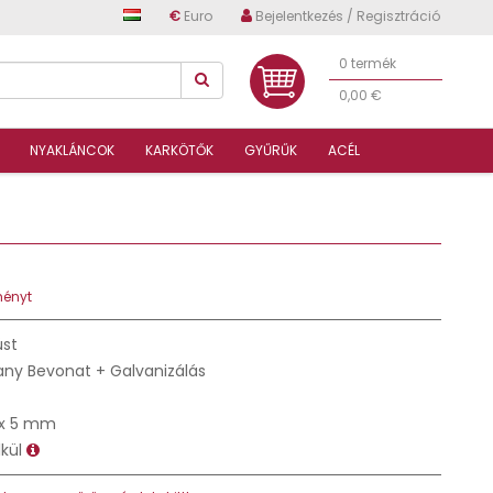
€
Euro
Bejelentkezés / Regisztráció
0 termék
0,00 €
NYAKLÁNCOK
KARKÖTŐK
GYŰRŰK
ACÉL
ményt
üst
any Bevonat + Galvanizálás
x 5 mm
lkül