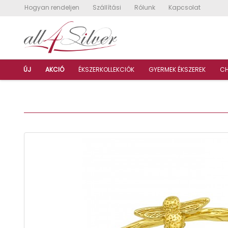
Hogyan rendeljen
Szállítási
Rólunk
Kapcsolat
ÚJ
AKCIÓ
ÉKSZERKOLLEKCIÓK
GYERMEK ÉKSZEREK
C