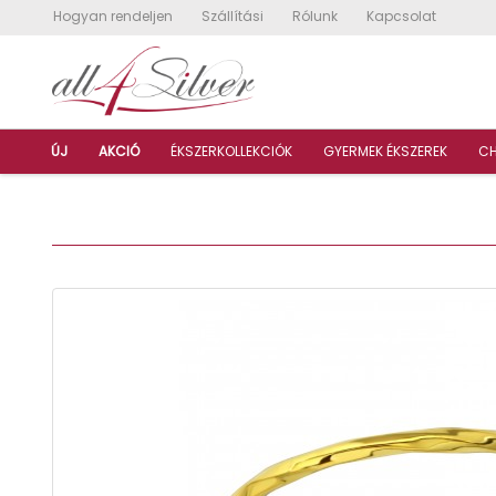
Hogyan rendeljen
Szállítási
Rólunk
Kapcsolat
ÚJ
AKCIÓ
ÉKSZERKOLLEKCIÓK
GYERMEK ÉKSZEREK
C