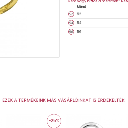
Nem vagy biztos a méretben? Nézd
Méret
52
54
56
EZEK A TERMÉKEINK MÁS VÁSÁRLÓINKAT IS ÉRDEKELTÉK
-25%