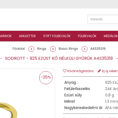
HARMOK
AMULETTEK
STIFT FÜLBEVALÓK
FÜLBEVALÓK
MEDÁLOK
Főoldal
Rings
Basic Rings
A4S35319
SODROTT - 925 EZÜST KŐ NÉLKÜLI GYŰRŰK A4S35319
Kívánságlistára
Írj új véle
-25%
Anyag
925 Ez
Felületkezelés
24K Ar
Ezüst súly
0.8 g
Méret
1.3 mm
Nagykereskedelmi ár
ÁFA né