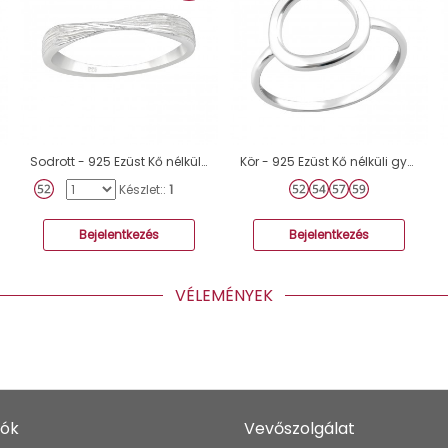
Sodrott - 925 Ezüst Kő nélküli gyűrűk A4S41441
Kör - 925 Ezüst Kő nélküli gyűrűk A4S36765
Készlet::
1
Bejelentkezés
Bejelentkezés
VÉLEMÉNYEK
iók
Vevőszolgálat