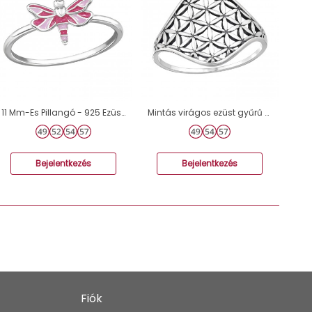
11 Mm-Es Pillangó - 925 Ezüst Kő nélküli gyűrűk A4S50093
Mintás virágos ezüst gyűrű - 925 Ezüst Kő Nélküli Gyűrűk A4S46877
Bejelentkezés
Bejelentkezés
Fiók