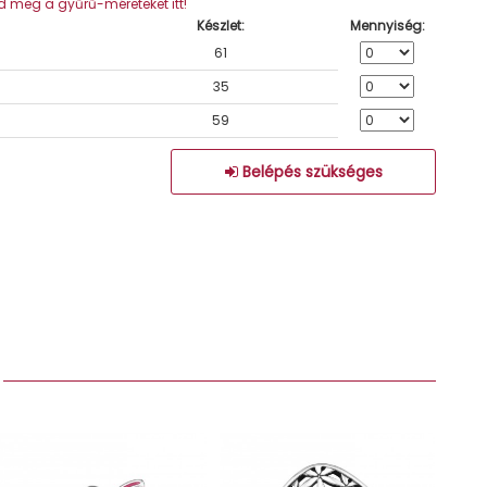
 meg a gyűrű-méreteket itt!
Készlet:
Mennyiség:
61
35
59
Belépés szükséges
: