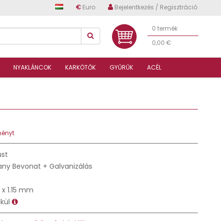
€
Euro
Bejelentkezés / Regisztráció
0 termék
0,00 €
NYAKLÁNCOK
KARKÖTŐK
GYŰRŰK
ACÉL
ményt
üst
any Bevonat + Galvanizálás
 x 1.15 mm
lkül