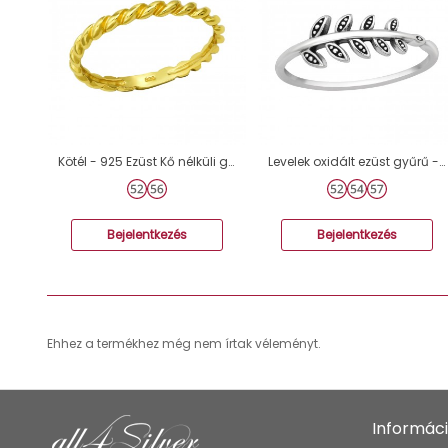
Kötél - 925 Ezüst Kő nélküli gyűrűk A4S38525
Levelek oxidált ezüst gyűrű - 925 Ezüst Kő Nélküli Gyűrűk A4S45233
Bejelentkezés
Bejelentkezés
Ehhez a termékhez még nem írtak véleményt.
Informác