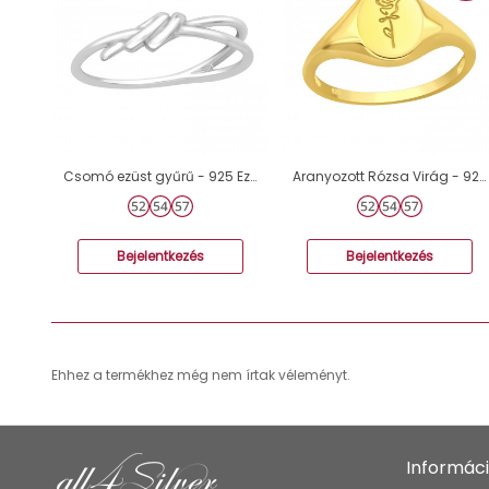
Csomó ezüst gyűrű - 925 Ezüst Kő Nélküli Gyűrűk A4S46318
Aranyozott Rózsa Virág - 925 Ezüst Kő Nélküli Gyűrűk A4S40744
Bejelentkezés
Bejelentkezés
Ehhez a termékhez még nem írtak véleményt.
Informác