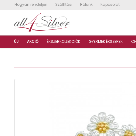
Hogyan rendeljen
Szállítási
Rólunk
Kapcsolat
ÚJ
AKCIÓ
ÉKSZERKOLLEKCIÓK
GYERMEK ÉKSZEREK
C