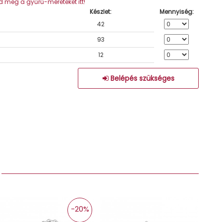
 meg a gyűrű-méreteket itt!
Készlet:
Mennyiség:
42
93
12
Belépés szükséges
:
-20%