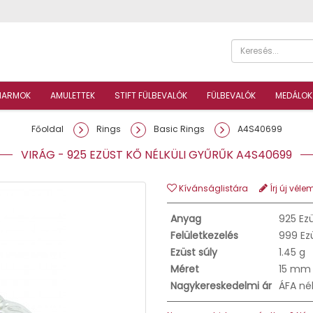
HARMOK
AMULETTEK
STIFT FÜLBEVALÓK
FÜLBEVALÓK
MEDÁLOK
Főoldal
Rings
Basic Rings
A4S40699
VIRÁG - 925 EZÜST KŐ NÉLKÜLI GYŰRŰK A4S40699
Kívánságlistára
Írj új véle
Anyag
925 Ez
Felületkezelés
999 Ez
Ezüst súly
1.45 g
Méret
15 mm
Nagykereskedelmi ár
ÁFA né