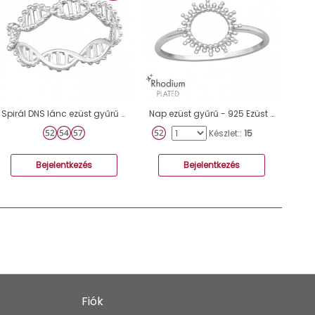
Spirál DNS lánc ezüst gyűrű - 925 Ezüst Kő Nélküli Gyűrűk A4S42673
Nap ezüst gyűrű - 925 Ezüst Kő Nélküli Gyűrűk A4S47147
Készlet::
15
Bejelentkezés
Bejelentkezés
Fiók