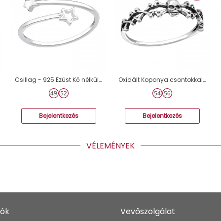
Csillag - 925 Ezüst Kő nélküli gyűrűk A4S48644
Oxidált Koponya csontokkal - 925 Ezüst Kő Nélküli Gyűrűk A4S44855
Bejelentkezés
Bejelentkezés
VÉLEMÉNYEK
iók
Vevőszolgálat