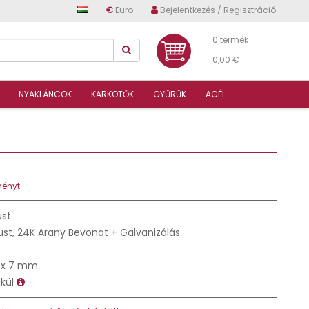
€
Euro
Bejelentkezés / Regisztráció
0 termék
0,00 €
NYAKLÁNCOK
KARKÖTŐK
GYŰRŰK
ACÉL
ményt
üst
üst, 24K Arany Bevonat + Galvanizálás
 x 7 mm
lkül