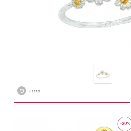
Vissza
-20%